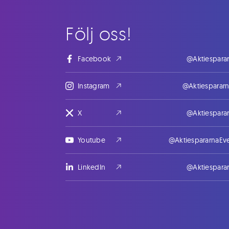
Följ oss!
Facebook
@Aktiespara
Instagram
@Aktiesparar
X
@Aktiespara
Youtube
@AktiespararnaEv
LinkedIn
@Aktiespara