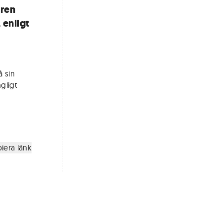
ören
enligt
å sin
gligt
iera länk