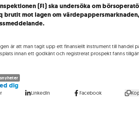
inspektionen (FI) ska undersöka om börsoperat
 brutit mot lagen om värdepappersmarknaden, 
essmeddelande.
en är att man tagit upp ett finansiellt instrument till handel p
plats innan ett godkänt och registrerat prospekt fanns tillgän
snyheter
ed dig
r
LinkedIn
Facebook
Kop