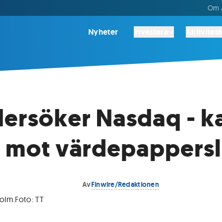
Om A
Nyheter
Investera
Aktivitete
dersöker Nasdaq - k
t mot värdepappers
Av
Finwire/Redaktionen
holm
.
Foto:
TT