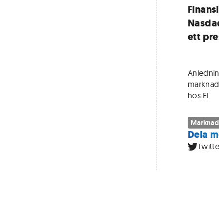
Finans
Nasdaq
ett pr
Anledning
marknads
hos FI.
Marknad
Dela m
Twitte