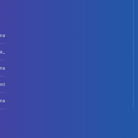
rna
na_
rna
ent
rna