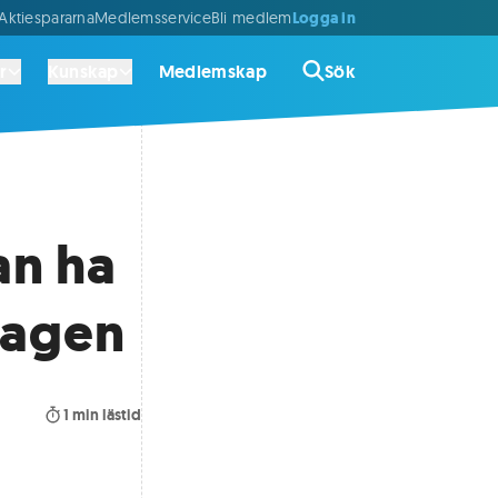
Logga in
ktiespararna
Medlemsservice
Bli medlem
r
Kunskap
Medlemskap
Sök
an ha
lagen
1
min lästid