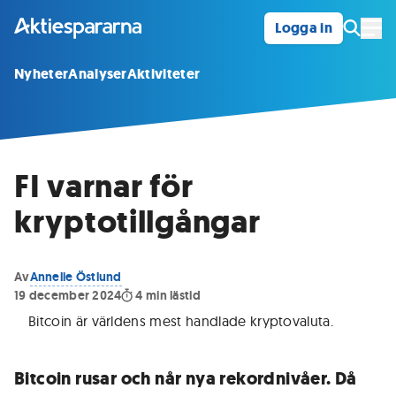
Logga in
Öpp
Nyheter
Analyser
Aktiviteter
FI varnar för
kryptotillgångar
Av
Annelie Östlund
19 december 2024
4
min lästid
Bitcoin är världens mest handlade kryptovaluta
.
Bitcoin rusar och når nya rekordnivåer. Då