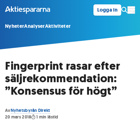
Logga in
Öpp
Nyheter
Analyser
Aktiviteter
Fingerprint rasar efter
säljrekommendation:
”Konsensus för högt”
Av
Nyhetsbyrån Direkt
20 mars 2018
1
min lästid