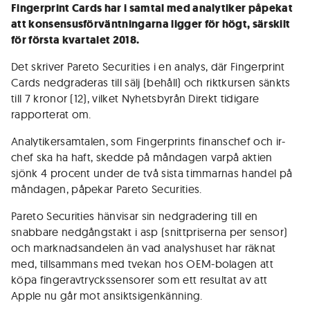
Fingerprint Cards har i samtal med analytiker påpekat
att konsensusförväntningarna ligger för högt, särskilt
för första kvartalet 2018.
Det skriver Pareto Securities i en analys, där Fingerprint
Cards nedgraderas till sälj (behåll) och riktkursen sänkts
till 7 kronor (12), vilket Nyhetsbyrån Direkt tidigare
rapporterat om.
Analytikersamtalen, som Fingerprints finanschef och ir-
chef ska ha haft, skedde på måndagen varpå aktien
sjönk 4 procent under de två sista timmarnas handel på
måndagen, påpekar Pareto Securities.
Pareto Securities hänvisar sin nedgradering till en
snabbare nedgångstakt i asp (snittpriserna per sensor)
och marknadsandelen än vad analyshuset har räknat
med, tillsammans med tvekan hos OEM-bolagen att
köpa fingeravtryckssensorer som ett resultat av att
Apple nu går mot ansiktsigenkänning.