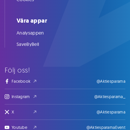
Våra appar
Analysappen
SaveByBell
Följ oss!
Facebook
@Aktiespararna
Instagram
@Aktiespararna_
X
@Aktiespararna
Youtube
@AktiespararnaEvent