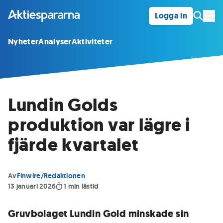
Logga in
Öpp
Nyheter
Analyser
Aktiviteter
Lundin Golds
produktion var lägre i
fjärde kvartalet
Av
Finwire/Redaktionen
13 januari 2026
1
min lästid
Gruvbolaget Lundin Gold minskade sin