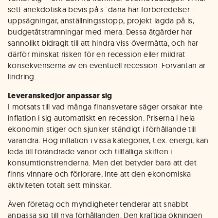
sett anekdotiska bevis på s¨dana här förberedelser –
uppsägningar, anställningsstopp, projekt lagda på is,
budgetåtstramningar med mera. Dessa åtgärder har
sannolikt bidragit till att hindra viss övermåtta, och har
därför minskat risken för en recession eller mildrat
konsekvenserna av en eventuell recession. Förväntan är
lindring.
Leveranskedjor anpassar sig
I motsats till vad många finansvetare säger orsakar inte
inflation i sig automatiskt en recession. Priserna i hela
ekonomin stiger och sjunker ständigt i förhållande till
varandra. Hög inflation i vissa kategorier, t.ex. energi, kan
leda till förändrade vanor och tillfälliga skiften i
konsumtionstrenderna. Men det betyder bara att det
finns vinnare och förlorare, inte att den ekonomiska
aktiviteten totalt sett minskar.
Även företag och myndigheter tenderar att snabbt
anpassa sig till nya förhållanden. Den kraftiga ökningen