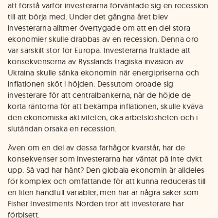
att förstå varför investerarna förväntade sig en recession
till att börja med. Under det gångna året blev
investerarna alltmer övertygade om att en del stora
ekonomier skulle drabbas av en recession. Denna oro
var särskilt stor för Europa. Investerarna fruktade att
konsekvenserna av Rysslands tragiska invasion av
Ukraina skulle sänka ekonomin när energipriserna och
inflationen sköt i höjden. Dessutom oroade sig
investerare för att centralbankerna, när de höjde de
korta räntorna för att bekämpa inflationen, skulle kväva
den ekonomiska aktiviteten, öka arbetslösheten och i
slutändan orsaka en recession.
Även om en del av dessa farhågor kvarstår, har de
konsekvenser som investerarna har väntat på inte dykt
upp. Så vad har hänt? Den globala ekonomin är alldeles
för komplex och omfattande för att kunna reduceras till
en liten handfull variabler, men här är några saker som
Fisher Investments Norden tror att investerare har
förbisett.