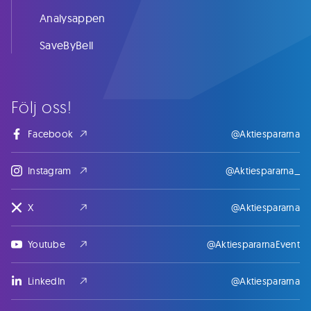
Analysappen
SaveByBell
Följ oss!
Facebook
@Aktiespararna
Instagram
@Aktiespararna_
X
@Aktiespararna
Youtube
@AktiespararnaEvent
LinkedIn
@Aktiespararna