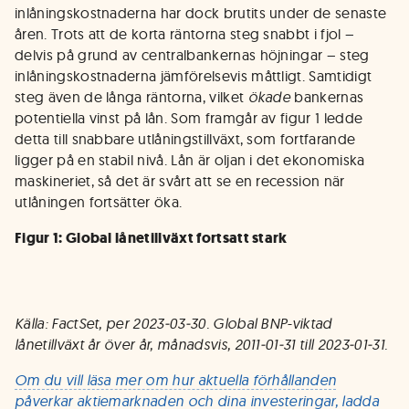
inlåningskostnaderna har dock brutits under de senaste
åren. Trots att de korta räntorna steg snabbt i fjol –
delvis på grund av centralbankernas höjningar – steg
inlåningskostnaderna jämförelsevis måttligt. Samtidigt
steg även de långa räntorna, vilket
ökade
bankernas
potentiella vinst på lån. Som framgår av figur 1 ledde
detta till snabbare utlåningstillväxt, som fortfarande
ligger på en stabil nivå. Lån är oljan i det ekonomiska
maskineriet, så det är svårt att se en recession när
utlåningen fortsätter öka.
Figur 1: Global lånetillväxt fortsatt stark
Källa: FactSet, per 2023‑03‑30. Global BNP-viktad
lånetillväxt år över år, månadsvis, 2011‑01‑31 till 2023‑01‑31.
Om du vill läsa mer om hur aktuella förhållanden
påverkar aktiemarknaden och dina investeringar, ladda