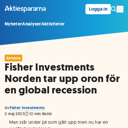
Logga in
Öpp
Nyheter
Analyser
Aktiviteter
Annons
Fisher Investments
Norden tar upp oron för
en global recession
Av
Fisher Investments
2 maj 2023
12
min lästid
Man står under pil som gått upp men nu har en