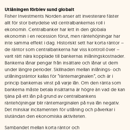
Utlåningen förblev sund globalt
Fisher Investments Norden anser att investerare fäster
allt för stor betydelse vid centralbankernas roll i
ekonomin. Centralbanker har lett in den globala
ekonomin i en recession förut, men räntehöjningar har
inte samma effekt i dag. Historiskt sett har korta räntor –
de räntor som centralbankerna har viss kontroll över –
varit rätt nära kopplade till bankernas inlåningskostnader.
Bankerna lånar pengar från insättare och lånar ut dem
under längre perioder. Skillnaden mellan inlånings- och
utlåningsräntor kallas för ”räntemarginalen”, och är i
princip bankernas vinst på varje lån. Om den ränta som
bankerna måste betala insättarna är högre än vad de kan
tjäna på ett lån på grund av centralbankens
räntehöjningar blir räntemarginalen på nya lån negativ.
Det minskar incitamenten för utlåning och påverkar i
slutändan den ekonomiska aktiviteten.
Sambandet mellan korta räntor och