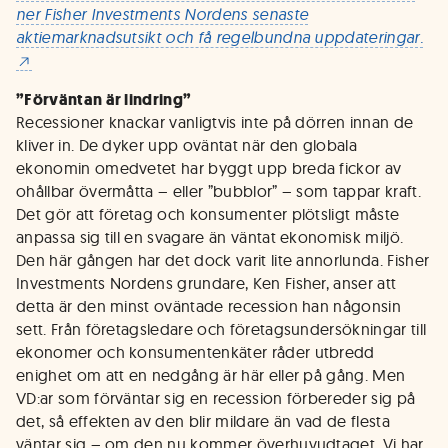
ner Fisher Investments Nordens senaste
aktiemarknadsutsikt och få regelbundna uppdateringar.
”Förväntan är lindring”
Recessioner knackar vanligtvis inte på dörren innan de
kliver in. De dyker upp oväntat när den globala
ekonomin omedvetet har byggt upp breda fickor av
ohållbar övermåtta – eller ”bubblor” – som tappar kraft.
Det gör att företag och konsumenter plötsligt måste
anpassa sig till en svagare än väntat ekonomisk miljö.
Den här gången har det dock varit lite annorlunda. Fisher
Investments Nordens grundare, Ken Fisher, anser att
detta är den minst oväntade recession han någonsin
sett. Från företagsledare och företagsundersökningar till
ekonomer och konsumentenkäter råder utbredd
enighet om att en nedgång är här eller på gång. Men
VD:ar som förväntar sig en recession förbereder sig på
det, så effekten av den blir mildare än vad de flesta
väntar sig – om den nu kommer överhuvudtaget. Vi har