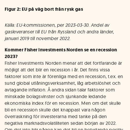
Figur 2: EU på väg bort från rysk gas
Källa: EU-kommissionen, per 2023‑03‑30. Andel av
gasleveranser till EU från Ryssland och andra länder,
januari 2019 till november 2022.
Kommer Fisher Investments Norden se en recession
2023?
Fisher Investments Norden menar att det fortfarande är
möjligt att det blir en recession i år. Det finns vissa
faktorer som inte är förenliga med en recession, t.ex. en
sund global utlåningsverksamhet, låg arbetslöshet och
avtagande inflation. Å andra sidan talar faktorer som
minskade bolagsvinster och sjunkande ledande
ekonomiska index
för
en recession. Men om det skulle
bli en recession skulle det knappast vara någon
överraskning för investerarna med tanke på den
negativa marknadsvolatiliteten sedan början av 2022.
Om det inte blir någon kan det bli en betydande positiv