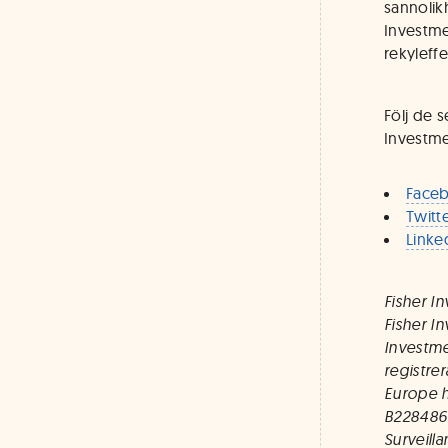
sannolik
Investme
rekyleff
Följ de 
Investme
Face
Twitt
Linke
Fisher I
Fisher I
Investme
registre
Europe 
B228486.
Surveill