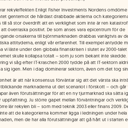
rar rekyleffekten Enligt Fisher Investments Nordens omdöme
tet gentemot de hårdast drabbade aktierna och kategoriern
s till så stor överdrift att en verklighet som inte är ren katastro
r att överraska positivt. De som anses vara epicentrum för de
gande orsakerna till björnmarknaden drabbas vanligtvis av d
tiska attityderna, enligt vår erfarenhet. Till exempel antydde 
a vi läste under den globala finanskrisen i slutet av 2000-talet 
emet skulle kollapsa totalt – som ju som bekant inte skedde.
ing vi såg efter IT-kraschen 2000 tydde på att IT-sektorn aldri
a sig igen. Men i dag dominerar sektorn, även om det tog sin 
enhet är att när konsensus förväntar sig att det värsta ska inträ
tblickande marknaderna ut det scenariot i förskott – och går 
apar även förutsättningar för att en ny tjurmarknad ska sätta i
r uppfattning. Ju större gapet mellan förväntningar och verklig
örre lär rekylen bli – som med teknik 2003 eller finans 2009. D
inte att de kategorierna kommer ligga i ledningen under hela
aden, men de har alla förutsättningar att gå hårt ut i starten e