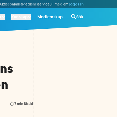
Logga in
ktiespararna
Medlemsservice
Bli medlem
r
Kunskap
Medlemskap
Sök
ens
en
7
min lästid