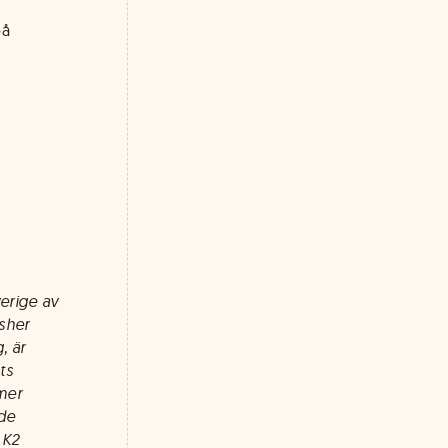
på
erige av
isher
, är
ts
mer
 de
 K2