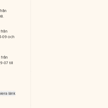
från
08.
 från
03-09 och
 från
07 till
iera länk