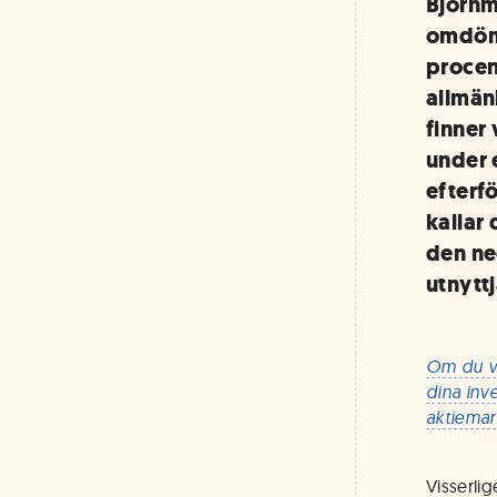
Björnm
omdöme
procen
allmän
finner
under 
efterf
kallar
den ne
utnyttj
Om du vi
dina inv
aktiemar
Visserli