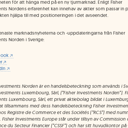
heten för att hänga med på en ny tjurmarknad. Enligt Fisher
nts Nordens erfarenhet kan innehav av aktier som passar in 
ekten hjälpa till med positioneringen i det avseendet.
senaste marknadsnyheterna och -uppdateringarna från Fisher
nts Norden i Sverige:
book
er
dIn
nvestments Norden är en handelsbeteckning som används i Sv
nvestments Luxembourg, Sàrl, (”Fisher Investments Norden”). F
nts Luxembourg, Sàrl, ett privat aktiebolag bildat i Luxemburg
rat tillsammans med dess handelsbeteckning Fisher Investmen
hos Registre de Commerce et des Sociétés (”RCS”) med num
 Fisher Investments Europe står under tillsyn av Commission
ance du Secteur Financier (”CSSF”) och har sitt huvudkontor på: