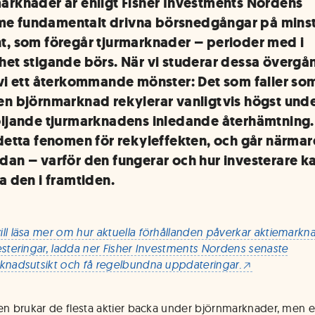
arknader är enligt Fisher Investments Nordens
 fundamentalt drivna börsnedgångar på minst
t, som föregår tjurmarknader – perioder med i
het stigande börs. När vi studerar dessa övergå
 vi ett återkommande mönster: Det som faller so
en björnmarknad rekylerar vanligtvis högst und
öljande tjurmarknadens inledande återhämtning.
 detta fenomen för rekyleffekten, och går närmar
dan – varför den fungerar och hur investerare k
a den i framtiden.
ll läsa mer om hur aktuella förhållanden påverkar aktiemark
esteringar, ladda ner Fisher Investments Nordens senaste
knadsutsikt och få regelbundna uppdateringar.
gen brukar de flesta aktier backa under björnmarknader, men e