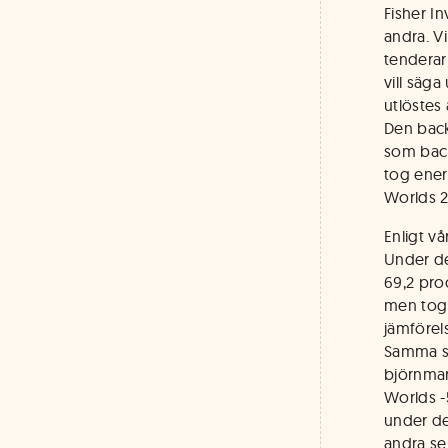
Fisher I
andra. V
tenderar
vill säg
utlöstes
Den back
som back
tog ener
Worlds 2
Enligt v
Under de
69,2 pro
men tog 
jämförel
Samma sa
björnmar
Worlds -
under de
andra se