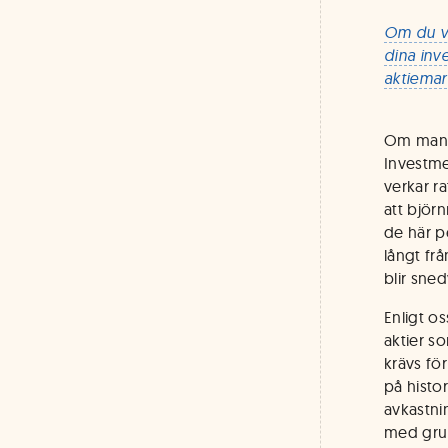
Om du vi
dina inv
aktiemar
Om man v
Investme
verkar r
att björ
de här p
långt frå
blir sned
Enligt o
aktier s
krävs fö
på histo
avkastnin
med grup