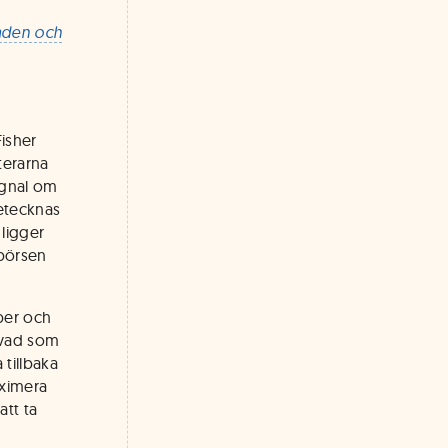
naden och
isher
terarna
ignal om
netecknas
ligger
 börsen
pper och
m vad som
tillbaka
aximera
att ta