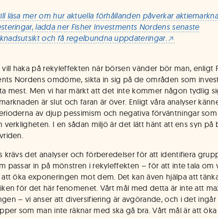
ll läsa mer om hur aktuella förhållanden påverkar aktiemark
esteringar, ladda ner Fisher Investments Nordens senaste
knadsutsikt och få regelbundna uppdateringar.
ill haka på rekyleffekten när börsen vänder bör man, enligt F
nts Nordens omdöme, sikta in sig på de områden som inves
ata mest. Men vi har märkt att det inte kommer någon tydlig s
nmarknaden är slut och faran är över. Enligt våra analyser kän
erioderna av djup pessimism och negativa förväntningar som 
n verkligheten. I en sådan miljö är det lätt hänt att ens syn på
vriden.
ss krävs det analyser och förberedelser för att identifiera gru
om passar in på mönstren i rekyleffekten – för att inte tala o
r att öka exponeringen mot dem. Det kan även hjälpa att tänka 
riken för det här fenomenet. Vårt mål med detta är inte att m
gen – vi anser att diversifiering är avgörande, och i det ingår 
per som man inte räknar med ska gå bra. Vårt mål är att öka