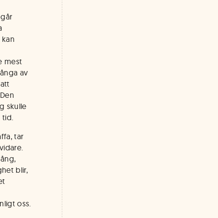
 går
a
f kan
e mest
många av
att
 Den
g skulle
tid.
ffa, tar
vidare.
gång,
het blir,
et
nligt oss.