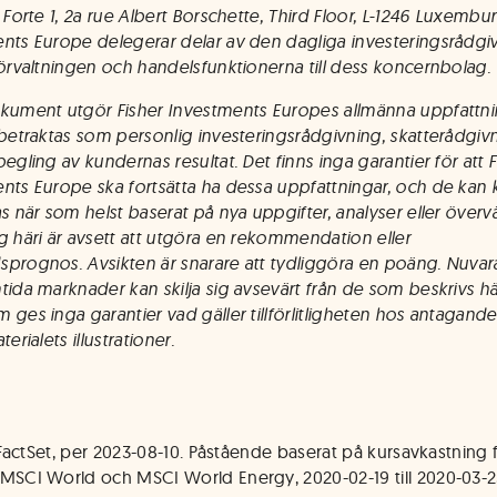
 Forte 1, 2a rue Albert Borschette, Third Floor, L-1246 Luxembur
nts Europe delegerar delar av den dagliga investeringsrådgi
förvaltningen och handelsfunktionerna till dess koncernbolag.
kument utgör Fisher Investments Europes allmänna uppfattn
 betraktas som personlig investeringsrådgivning, skatterådgivn
egling av kundernas resultat. Det finns inga garantier för att F
nts Europe ska fortsätta ha dessa uppfattningar, och de ka
as när som helst baserat på nya uppgifter, analyser eller över
g häri är avsett att utgöra en rekommendation eller
prognos. Avsikten är snarare att tydliggöra en poäng. Nuva
tida marknader kan skilja sig avsevärt från de som beskrivs här
 ges inga garantier vad gäller tillförlitligheten hos antagan
terialets illustrationer.
: FactSet, per 2023-08-10. Påstående baserat på kursavkastning 
MSCI World och MSCI World Energy, 2020-02-19 till 2020-03-2