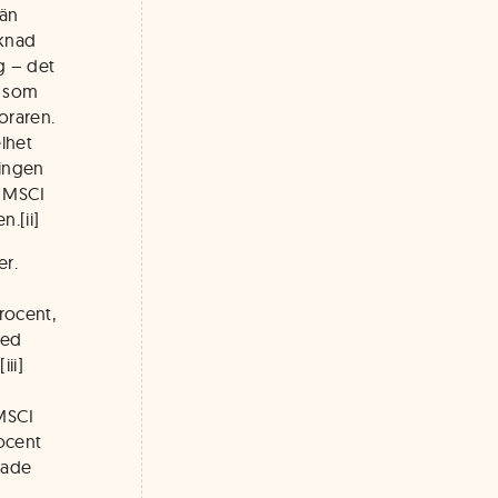
 än
rknad
g – det
n som
oraren.
lhet
ningen
d MSCI
.[ii]
er.
rocent,
med
ii]
 MSCI
ocent
fade