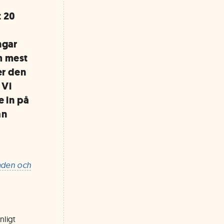
 20
ngar
m mest
er den
 Vi
e in på
an
naden och
nligt