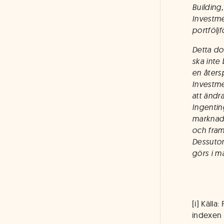
Building,
Investme
portfölj
Detta do
ska inte
en återsp
Investme
att ändr
Ingentin
marknads
och fram
Dessutom
görs i ma
[i] Källa
indexen 