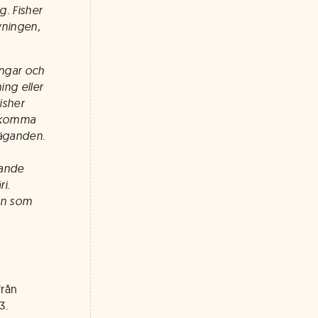
g. Fisher
vningen,
ingar och
ing eller
isher
n komma
väganden.
rande
i.
den som
från
3.