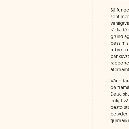
Så funge
sentimen
vanligtvi
räcka fö
grundläg
pessimis
rubrikern
banksyst
rapporter
återhämt
Vår erfar
de framå
Detta sk
enligt vå
desto st
betyder 
tjurmarkn