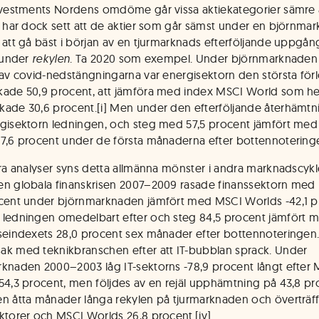
nvestments Nordens omdöme går vissa aktiekategorier sämre
i har dock sett att de aktier som går sämst under en björnma
 att gå bäst i början av en tjurmarknads efterföljande uppgån
a under
rekylen
. Ta 2020 som exempel. Under björnmarknade
 av covid-nedstängningarna var energisektorn den största förl
ade 50,9 procent, att jämföra med index MSCI World som he
ade 30,6 procent.[i] Men under den efterföljande återhämt
gisektorn ledningen, och steg med 57,5 procent jämfört me
7,6 procent under de första månaderna efter bottennoteringen
åra analyser syns detta allmänna mönster i andra marknadscykl
n globala finanskrisen 2007–2009 rasade finanssektorn med
cent under björnmarknaden jämfört med MSCI Worlds -42,1 p
ledningen omedelbart efter och steg 84,5 procent jämfört 
seindexets 28,0 procent sex månader efter bottennoteringen.[i
k med teknikbranschen efter att IT-bubblan sprack. Under
knaden 2000–2003 låg IT-sektorns -78,9 procent långt efter
54,3 procent, men följdes av en rejäl upphämtning på 43,8 pr
n åtta månader långa rekylen på tjurmarknaden och överträf
ktorer och MSCI Worlds 26,8 procent.[iv]