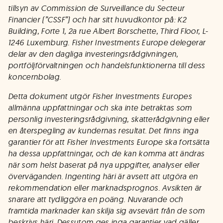
tillsyn av Commission de Surveillance du Secteur
Financier (”CSSF”) och har sitt huvudkontor på: K2
Building, Forte 1, 2a rue Albert Borschette, Third Floor, L-
1246 Luxemburg. Fisher Investments Europe delegerar
delar av den dagliga investeringsrådgivningen,
portföljförvaltningen och handelsfunktionerna till dess
koncernbolag.
Detta dokument utgör Fisher Investments Europes
allmänna uppfattningar och ska inte betraktas som
personlig investeringsrådgivning, skatterådgivning eller
en återspegling av kundernas resultat. Det finns inga
garantier för att Fisher Investments Europe ska fortsätta
ha dessa uppfattningar, och de kan komma att ändras
när som helst baserat på nya uppgifter, analyser eller
överväganden. Ingenting häri är avsett att utgöra en
rekommendation eller marknadsprognos. Avsikten är
snarare att tydliggöra en poäng. Nuvarande och
framtida marknader kan skilja sig avsevärt från de som
beskrivs häri. Dessutom ges inga garantier vad gäller