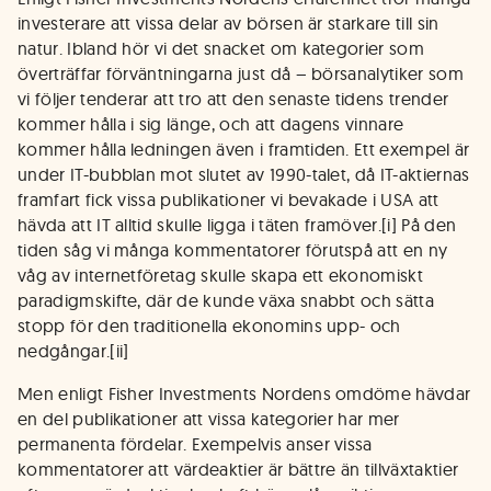
investerare att vissa delar av börsen är starkare till sin
natur. Ibland hör vi det snacket om kategorier som
överträffar förväntningarna just då – börsanalytiker som
vi följer tenderar att tro att den senaste tidens trender
kommer hålla i sig länge, och att dagens vinnare
kommer hålla ledningen även i framtiden. Ett exempel är
under IT-bubblan mot slutet av 1990-talet, då IT-aktiernas
framfart fick vissa publikationer vi bevakade i USA att
hävda att IT alltid skulle ligga i täten framöver.[i] På den
tiden såg vi många kommentatorer förutspå att en ny
våg av internetföretag skulle skapa ett ekonomiskt
paradigmskifte, där de kunde växa snabbt och sätta
stopp för den traditionella ekonomins upp- och
nedgångar.[ii]
Men enligt Fisher Investments Nordens omdöme hävdar
en del publikationer att vissa kategorier har mer
permanenta fördelar. Exempelvis anser vissa
kommentatorer att värdeaktier är bättre än tillväxtaktier