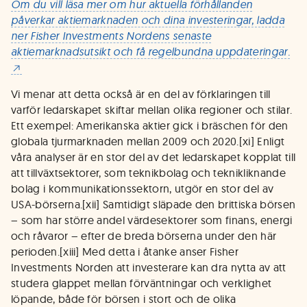
Om du vill läsa mer om hur aktuella förhållanden
påverkar aktiemarknaden och dina investeringar, ladda
ner Fisher Investments Nordens senaste
aktiemarknadsutsikt och få regelbundna uppdateringar.
Vi menar att detta också är en del av förklaringen till
varför ledarskapet skiftar mellan olika regioner och stilar.
Ett exempel: Amerikanska aktier gick i bräschen för den
globala tjurmarknaden mellan 2009 och 2020.[xi] Enligt
våra analyser är en stor del av det ledarskapet kopplat till
att tillväxtsektorer, som teknikbolag och teknikliknande
bolag i kommunikationssektorn, utgör en stor del av
USA-börserna.[xii] Samtidigt släpade den brittiska börsen
– som har större andel värdesektorer som finans, energi
och råvaror – efter de breda börserna under den här
perioden.[xiii] Med detta i åtanke anser Fisher
Investments Norden att investerare kan dra nytta av att
studera glappet mellan förväntningar och verklighet
löpande, både för börsen i stort och de olika