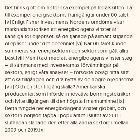
Det finns gott om historiska exempel på ledarskiften. Ta
till exempel energisektorns framgångar under 00-talet.
[v] Enligt Fisher Investments Nordens omdöme visar
marknadshistoriken att energibolagens vinster är
känsliga för oljepriset, så de tjänade på allmänt stigande
oljepriser under det decenniet.[vi] När 00-talet kunde
summeras var energisektorn den sektor som gått allra
bäst.[vii] Men i takt med att energibolagens vinster steg
– tillsammans med investerarnas förväntningar på
sektorn, enligt våra analyser – försökte bolag hitta sätt
att öka tillgången och dra nytta av de högre oljepriserna.
[viii] Och en stor tillgångskälla? Amerikanska
producenter, som införde innovativa borrningstekniker
och lyfte tillgången till den högsta i mannaminne.[ix]
Detta tyngde ner energibolagens vinster globalt, och
sektorn började tappa i popularitet i slutet av 2011. I
slutändan släpade den efter alla andra sektorer mellan
2009 och 2019.[x]