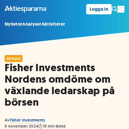
Logga in
Öpp
Nyheter
Analyser
Aktiviteter
Annons
Fisher Investments
Nordens omdöme om
växlande ledarskap på
börsen
Av
Fisher Investments
6 november 2024
10
min lästid