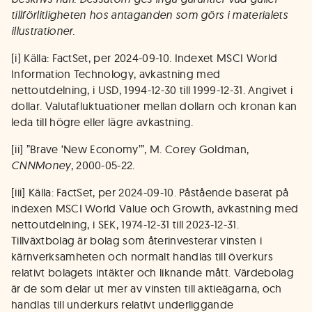
tillförlitligheten hos antaganden som görs i materialets
illustrationer.
[i] Källa: FactSet, per 2024-09-10. Indexet MSCI World
Information Technology, avkastning med
nettoutdelning, i USD, 1994-12-30 till 1999-12-31. Angivet i
dollar. Valutafluktuationer mellan dollarn och kronan kan
leda till högre eller lägre avkastning.
[ii] ”Brave ‘New Economy’”, M. Corey Goldman,
CNNMoney
, 2000-05-22.
[iii] Källa: FactSet, per 2024-09-10. Påstående baserat på
indexen MSCI World Value och Growth, avkastning med
nettoutdelning, i SEK, 1974-12-31 till 2023-12-31.
Tillväxtbolag är bolag som återinvesterar vinsten i
kärnverksamheten och normalt handlas till överkurs
relativt bolagets intäkter och liknande mått. Värdebolag
är de som delar ut mer av vinsten till aktieägarna, och
handlas till underkurs relativt underliggande