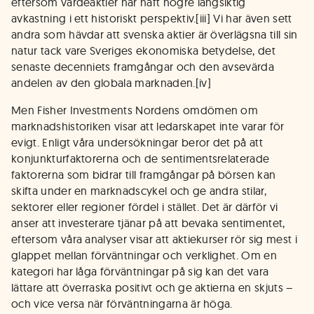
eftersom värdeaktier har haft högre långsiktig
avkastning i ett historiskt perspektiv.[iii] Vi har även sett
andra som hävdar att svenska aktier är överlägsna till sin
natur tack vare Sveriges ekonomiska betydelse, det
senaste decenniets framgångar och den avsevärda
andelen av den globala marknaden.[iv]
Men Fisher Investments Nordens omdömen om
marknadshistoriken visar att ledarskapet inte varar för
evigt. Enligt våra undersökningar beror det på att
konjunkturfaktorerna och de sentimentsrelaterade
faktorerna som bidrar till framgångar på börsen kan
skifta under en marknadscykel och ge andra stilar,
sektorer eller regioner fördel i stället. Det är därför vi
anser att investerare tjänar på att bevaka sentimentet,
eftersom våra analyser visar att aktiekurser rör sig mest i
glappet mellan förväntningar och verklighet. Om en
kategori har låga förväntningar på sig kan det vara
lättare att överraska positivt och ge aktierna en skjuts –
och vice versa när förväntningarna är höga.