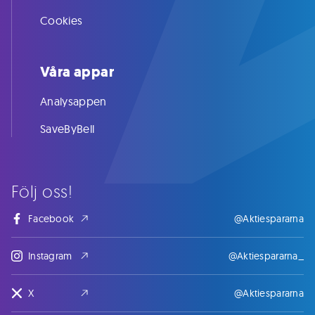
Cookies
Våra appar
Analysappen
SaveByBell
Följ oss!
Facebook
@Aktiespararna
Instagram
@Aktiespararna_
X
@Aktiespararna