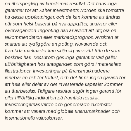
en återspegling av kundernas resultat. Det finns inga
garantier för att Fisher Investments Norden ska fortsätta
ha dessa uppfattningar, och de kan komma att ändras
när som helst baserat på nya uppgifter, analyser eller
överväganden. Ingenting häri är avsett att utgöra en
rekommendation eller marknadsprognos. Avsikten är
snarare att tydliggöra en poäng. Nuvarande och
framtida marknader kan skilja sig avsevärt från de som
beskrivs häri. Dessutom ges inga garantier vad gäller
tillförlitligheten hos antaganden som görs i materialets
illustrationer. Investeringar på finansmarknaderna
innebär en risk för förlust, och det finns ingen garanti för
att hela eller delar av det investerade kapitalet kommer
att återbetalas. Tidigare resultat utgör ingen garanti för
eller tillförlitlig indikation på framtida resultat.
Investeringarnas värde och genererade inkomster
kommer att variera med globala finansmarknader och
internationella valutakurser.