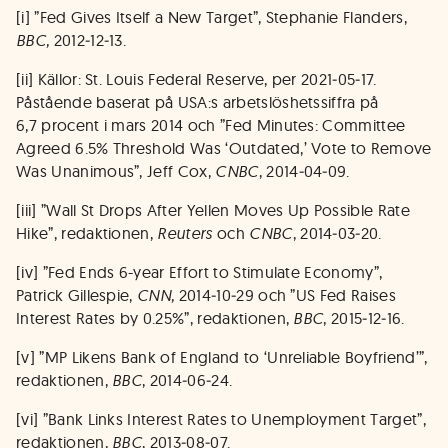
[i] ”Fed Gives Itself a New Target”, Stephanie Flanders,
BBC,
2012‑12‑13.
[ii] Källor: St. Louis Federal Reserve, per 2021‑05‑17.
Påstående baserat på USA:s arbetslöshetssiffra på
6,7 procent i mars 2014 och ”Fed Minutes: Committee
Agreed 6.5% Threshold Was ‘Outdated,’ Vote to Remove
Was Unanimous”, Jeff Cox,
CNBC
, 2014‑04‑09.
[iii] ”Wall St Drops After Yellen Moves Up Possible Rate
Hike”, redaktionen,
Reuters
och
CNBC
, 2014‑03‑20.
[iv] ”Fed Ends 6-year Effort to Stimulate Economy”,
Patrick Gillespie,
CNN,
2014‑10‑29 och ”US Fed Raises
Interest Rates by 0.25%”, redaktionen,
BBC
, 2015‑12‑16.
[v] ”MP Likens Bank of England to ‘Unreliable Boyfriend’”,
redaktionen,
BBC
, 2014‑06‑24.
[vi] ”Bank Links Interest Rates to Unemployment Target”,
redaktionen,
BBC
, 2013‑08‑07.