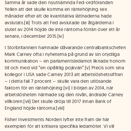
Samma år sade den nyutnämnda Fed-ordföranden
Yellen att det skulle komma en räntehöjning sex
månader efter att de kvantitativa lättnaderna hade
avslutats.[iii] Trots att Fed avslutade de åtgärderna i
slutet av 2014 höjde de inte räntorna förrän över ett år
senare, i december 2015.[iv]
I Storbritannien hamnade dåvarande centralbankschefen
Mark Carney ofta i nyheterna på grund av sin otydliga
kommunikation – en parlamentsledamot liknade honom
till och med vid ”en opålitlig pojkvän”.[v] Precis som sina
kollegor i USA sade Carney 2013 att arbetslöshetssiffran
– i detta fall 7 procent – skulle vara den utlösande
faktorn för en räntehöjning.[vi] I början av 2014, när
arbetslösheten närmade sig den nivån, ändrade Carney
villkoren.[vii] Det skulle dröja till 2017 innan Bank of
England höjde räntorna.[viii]
Fisher Investments Norden lyfter inte fram de här
exemplen för att kritisera specifika ledamöter. Vi vill