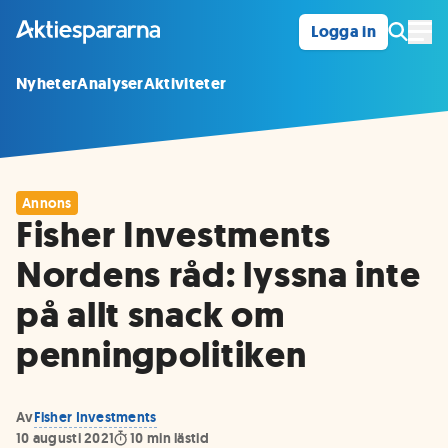
Logga in
Öpp
Nyheter
Analyser
Aktiviteter
Annons
Fisher Investments
Nordens råd: lyssna inte
på allt snack om
penningpolitiken
Av
Fisher Investments
10 augusti 2021
10
min lästid