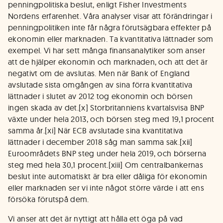
penningpolitiska beslut, enligt Fisher Investments
Nordens erfarenhet. Våra analyser visar att förändringar i
penningpolitiken inte får några förutsägbara effekter på
ekonomin eller marknaden. Ta kvantitativa lättnader som
exempel. Vi har sett många finansanalytiker som anser
att de hjälper ekonomin och marknaden, och att det är
negativt om de avslutas. Men när Bank of England
avslutade sista omgången av sina förra kvantitativa
lättnader i slutet av 2012 tog ekonomin och börsen
ingen skada av det.[x] Storbritanniens kvartalsvisa BNP
växte under hela 2013, och börsen steg med 19,1 procent
samma år.[xi] När ECB avslutade sina kvantitativa
lättnader i december 2018 såg man samma sak.[xii]
Euroområdets BNP steg under hela 2019, och börserna
steg med hela 30,1 procent.[xiii] Om centralbankernas
beslut inte automatiskt är bra eller dåliga för ekonomin
eller marknaden ser vi inte något större värde i att ens
försöka förutspå dem.
Vi anser att det är nyttigt att hålla ett öga på vad