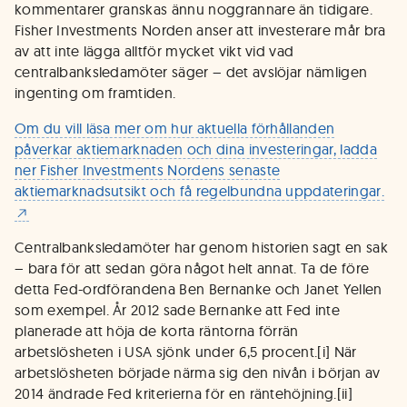
kommentarer granskas ännu noggrannare än tidigare.
Fisher Investments Norden anser att investerare mår bra
av att inte lägga alltför mycket vikt vid vad
centralbanksledamöter säger – det avslöjar nämligen
ingenting om framtiden.
Om du vill läsa mer om hur aktuella förhållanden
påverkar aktiemarknaden och dina investeringar, ladda
ner Fisher Investments Nordens senaste
aktiemarknadsutsikt och få regelbundna uppdateringar.
Centralbanksledamöter har genom historien sagt en sak
– bara för att sedan göra något helt annat. Ta de före
detta Fed-ordförandena Ben Bernanke och Janet Yellen
som exempel. År 2012 sade Bernanke att Fed inte
planerade att höja de korta räntorna förrän
arbetslösheten i USA sjönk under 6,5 procent.[i] När
arbetslösheten började närma sig den nivån i början av
2014 ändrade Fed kriterierna för en räntehöjning.[ii]