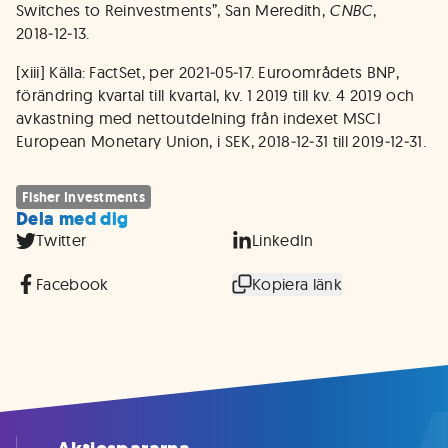
Switches to Reinvestments”, San Meredith,
CNBC
,
2018‑12‑13.
[xiii] Källa: FactSet, per 2021‑05‑17. Euroområdets BNP,
förändring kvartal till kvartal, kv. 1 2019 till kv. 4 2019 och
avkastning med nettoutdelning från indexet MSCI
European Monetary Union, i SEK, 2018‑12‑31 till 2019‑12‑31.
Fisher Investments
Dela med dig
Twitter
LinkedIn
Facebook
Kopiera länk