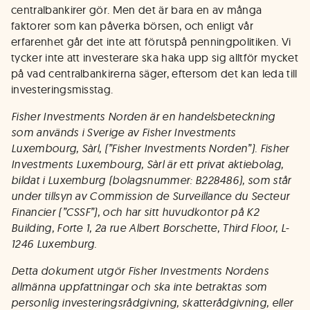
centralbankirer gör. Men det är bara en av många
faktorer som kan påverka börsen, och enligt vår
erfarenhet går det inte att förutspå penningpolitiken. Vi
tycker inte att investerare ska haka upp sig alltför mycket
på vad centralbankirerna säger, eftersom det kan leda till
investeringsmisstag.
Fisher Investments Norden är en handelsbeteckning
som används i Sverige av Fisher Investments
Luxembourg, Sàrl, (”Fisher Investments Norden”). Fisher
Investments Luxembourg, Sàrl är ett privat aktiebolag,
bildat i Luxemburg (bolagsnummer: B228486), som står
under tillsyn av Commission de Surveillance du Secteur
Financier (”CSSF”), och har sitt huvudkontor på K2
Building, Forte 1, 2a rue Albert Borschette, Third Floor, L-
1246 Luxemburg.
Detta dokument utgör Fisher Investments Nordens
allmänna uppfattningar och ska inte betraktas som
personlig investeringsrådgivning, skatterådgivning, eller