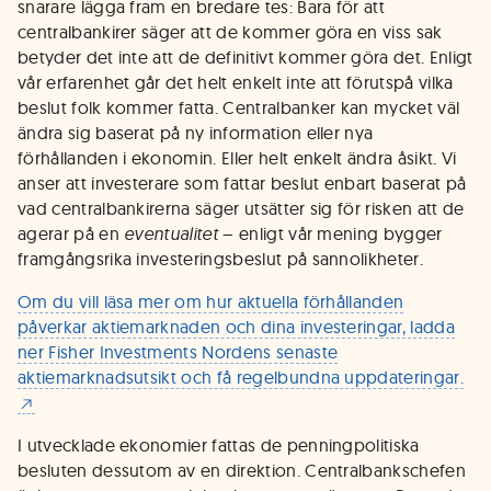
snarare lägga fram en bredare tes: Bara för att
centralbankirer säger att de kommer göra en viss sak
betyder det inte att de definitivt kommer göra det. Enligt
vår erfarenhet går det helt enkelt inte att förutspå vilka
beslut folk kommer fatta. Centralbanker kan mycket väl
ändra sig baserat på ny information eller nya
förhållanden i ekonomin. Eller helt enkelt ändra åsikt. Vi
anser att investerare som fattar beslut enbart baserat på
vad centralbankirerna säger utsätter sig för risken att de
agerar på en
eventualitet
– enligt vår mening bygger
framgångsrika investeringsbeslut på sannolikheter.
Om du vill läsa mer om hur aktuella förhållanden
påverkar aktiemarknaden och dina investeringar, ladda
ner Fisher Investments Nordens senaste
aktiemarknadsutsikt och få regelbundna uppdateringar.
I utvecklade ekonomier fattas de penningpolitiska
besluten dessutom av en direktion. Centralbankschefen