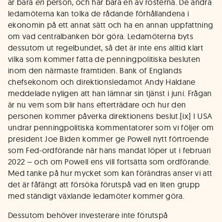
är bara
en
person, och har bara en av rösterna. De andra
ledamöterna kan tolka de rådande förhållandena i
ekonomin på ett annat sätt och ha en annan uppfattning
om vad centralbanken bör göra. Ledamöterna byts
dessutom ut regelbundet, så det är inte ens alltid klart
vilka som kommer fatta de penningpolitiska besluten
inom den närmaste framtiden. Bank of Englands
chefsekonom och direktionsledamot Andy Haldane
meddelade nyligen att han lämnar sin tjänst i juni. Frågan
är nu vem som blir hans efterträdare och hur den
personen kommer påverka direktionens beslut.[ix] I USA
undrar penningpolitiska kommentatorer som vi följer om
president Joe Biden kommer ge Powell nytt förtroende
som Fed-ordförande när hans mandat löper ut i februari
2022 – och om Powell ens vill fortsätta som ordförande.
Med tanke på hur mycket som kan förändras anser vi att
det är fåfängt att försöka förutspå vad en liten grupp
med ständigt växlande ledamöter kommer göra.
Dessutom behöver investerare inte förutspå