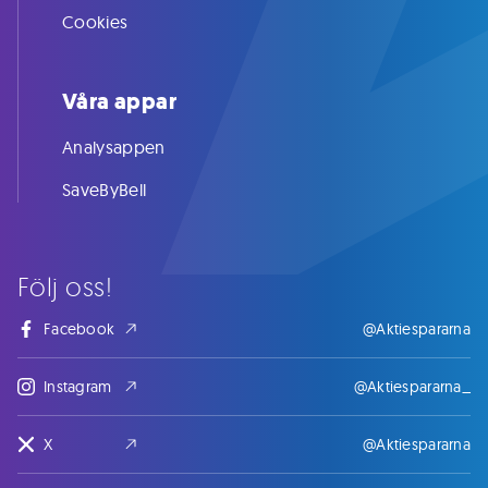
Cookies
Våra appar
Analysappen
SaveByBell
Följ oss!
Facebook
@Aktiespararna
Instagram
@Aktiespararna_
X
@Aktiespararna