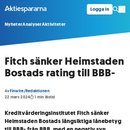
Logga in
Öpp
Nyheter
Analyser
Aktiviteter
Fitch sänker Heimstaden
Bostads rating till BBB-
Av
Finwire/Redaktionen
22 mars 2024
1
min lästid
Kreditvärderingsinstitutet Fitch sänker
Heimstaden Bostads långsiktiga lånebetyg
till BBB- från BBB, med en negativ syn.