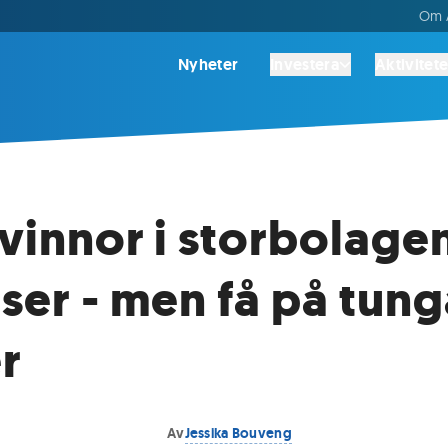
Om A
Nyheter
Investera
Aktivitete
kvinnor i storbolage
lser - men få på tun
r
Av
Jessika Bouveng