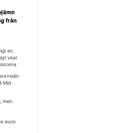
 ojämn
ng från
ligt en
gt visar
istorna.
sta nivån
På Mid
ll, men
e
are inom