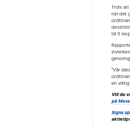
Trots att
när det 
ordföran
dessföri
till 11 re
Rapporte
styrelse
genomgåe
”Vår data
ordföran
en vikti
Vill du 
på Mess
Signa up
aktietip