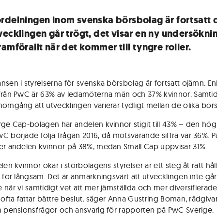
rdelningen inom svenska börsbolag är fortsatt
vecklingen går trögt, det visar en ny undersökni
amförallt när det kommer till tyngre roller.
nsen i styrelserna för svenska börsbolag är fortsatt ojämn. En
från PwC är 63% av ledamöterna män och 37% kvinnor. Samtidi
nomgång att utvecklingen varierar tydligt mellan de olika börsl
rge Cap-bolagen har andelen kvinnor stigit till 43% – den hög
C började följa frågan 2016, då motsvarande siffra var 36%. 
er andelen kvinnor på 38%, medan Small Cap uppvisar 31%.
len kvinnor ökar i storbolagens styrelser är ett steg åt rätt hå
r för långsam. Det är anmärkningsvärt att utvecklingen inte går
 när vi samtidigt vet att mer jämställda och mer diversifierad
r ofta fattar bättre beslut, säger Anna Gustring Boman, rådgiv
h pensionsfrågor och ansvarig för rapporten på PwC Sverige.