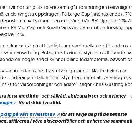
 fler kvinnor tar plats i styrelserna går förändringen betydligt 
gäller de tyngsta uppdragen. På Large Cap innehas endast 7%
deposterna av kvinnor – en nedgång från 8% i fjol och 10% å
nnan. På Mid Cap och Small Cap syns däremot en försiktig u
spektive 12 %.
n pekar också på ett tydligt samband mellan ordförandens 
ns sammansättning. Bolag med kvinnlig styrelseordförande ha
nde en högre andel kvinnor bland ledamöterna, oavsett bör
 visar att ledarskapet i styrelsen spelar roll. När en kvinna är
de tenderar jämställdheten i styrelserummet att vara högre, vi
g insikt för valberedningar och ägare”, säger Anna Gustring B
vara först med köp- och säljråd, aktieanalyser och nyheter –
enger
för utskick i realtid.
p dig på vårt nyhetsbrev
för att varje dag få de senaste
sen, affärerna i våra aktieportföljer och nyheterna sammanf