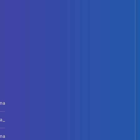
rna
na_
rna