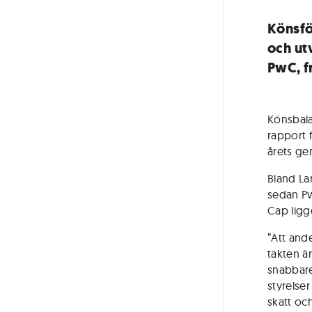
Könsfö
och ut
PwC, fr
Könsbala
rapport 
årets ge
Bland La
sedan Pw
Cap ligg
”Att ande
takten ä
snabbare
styrelse
skatt oc