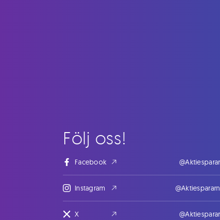
Följ oss!
Facebook
@Aktiespara
Instagram
@Aktiesparar
X
@Aktiespara