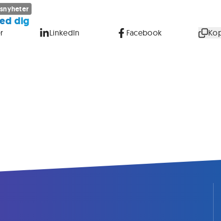
snyheter
ed dig
r
LinkedIn
Facebook
Kop