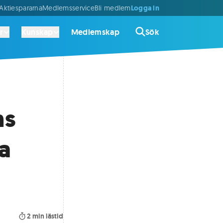
Logga in
ktiespararna
Medlemsservice
Bli medlem
r
Kunskap
Medlemskap
Sök
ns
ga
2
min lästid