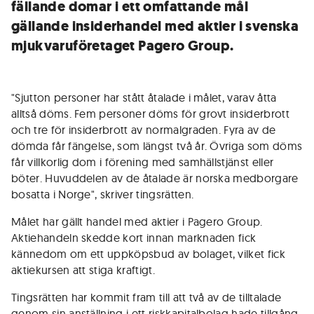
fällande domar i ett omfattande mål
gällande insiderhandel med aktier i svenska
mjukvaruföretaget Pagero Group.
"Sjutton personer har stått åtalade i målet, varav åtta
alltså döms. Fem personer döms för grovt insiderbrott
och tre för insiderbrott av normalgraden. Fyra av de
dömda får fängelse, som längst två år. Övriga som döms
får villkorlig dom i förening med samhällstjänst eller
böter. Huvuddelen av de åtalade är norska medborgare
bosatta i Norge", skriver tingsrätten.
Målet har gällt handel med aktier i Pagero Group.
Aktiehandeln skedde kort innan marknaden fick
kännedom om ett uppköpsbud av bolaget, vilket fick
aktiekursen att stiga kraftigt.
Tingsrätten har kommit fram till att två av de tilltalade
genom sin anställning i ett riskkapitalbolag hade tillgång