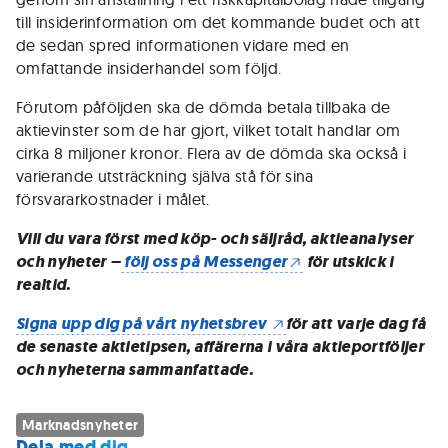
till insiderinformation om det kommande budet och att
de sedan spred informationen vidare med en
omfattande insiderhandel som följd.
Förutom påföljden ska de dömda betala tillbaka de
aktievinster som de har gjort, vilket totalt handlar om
cirka 8 miljoner kronor. Flera av de dömda ska också i
varierande utsträckning själva stå för sina
försvararkostnader i målet.
Vill du vara först med köp- och säljråd, aktieanalyser
och nyheter –
följ oss på Messenger
för utskick i
realtid.
Signa upp dig på vårt nyhetsbrev
för att varje dag få
de senaste aktietipsen, affärerna i våra aktieportföljer
och nyheterna sammanfattade.
Marknadsnyheter
Dela med dig