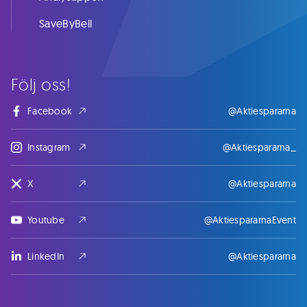
SaveByBell
Följ oss!
Facebook
@Aktiespararna
Instagram
@Aktiespararna_
X
@Aktiespararna
Youtube
@AktiespararnaEvent
LinkedIn
@Aktiespararna