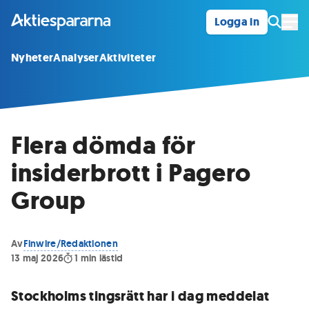
Logga in
Öpp
Nyheter
Analyser
Aktiviteter
Flera dömda för
insiderbrott i Pagero
Group
Av
Finwire/Redaktionen
13 maj 2026
1
min lästid
Stockholms tingsrätt har i dag meddelat