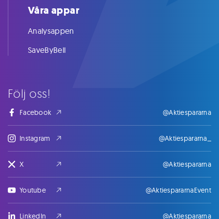
Våra appar
Analysappen
SaveByBell
Följ oss!
Facebook
@Aktiespararna
Instagram
@Aktiespararna_
X
@Aktiespararna
Youtube
@AktiespararnaEvent
LinkedIn
@Aktiespararna