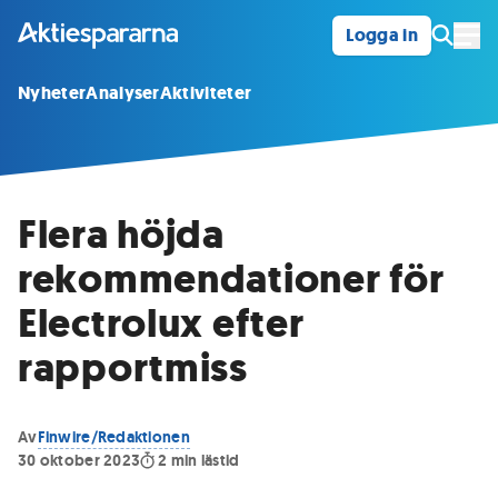
Logga in
Öpp
Nyheter
Analyser
Aktiviteter
Flera höjda
rekommendationer för
Electrolux efter
rapportmiss
Av
Finwire/Redaktionen
30 oktober 2023
2
min lästid