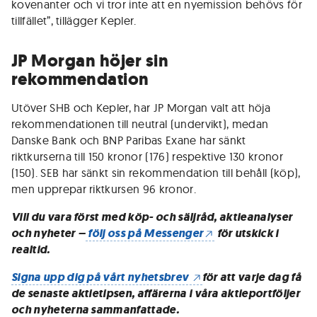
kovenanter och vi tror inte att en nyemission behövs för
tillfället”, tillägger Kepler.
JP Morgan höjer sin
rekommendation
Utöver SHB och Kepler, har JP Morgan valt att höja
rekommendationen till neutral (undervikt), medan
Danske Bank och BNP Paribas Exane har sänkt
riktkurserna till 150 kronor (176) respektive 130 kronor
(150). SEB har sänkt sin rekommendation till behåll (köp),
men upprepar riktkursen 96 kronor.
Vill du vara först med köp- och säljråd, aktieanalyser
och nyheter –
följ oss på Messenger
för utskick i
realtid.
Signa upp dig på vårt nyhetsbrev
för att varje dag få
de senaste aktietipsen, affärerna i våra aktieportföljer
och nyheterna sammanfattade.