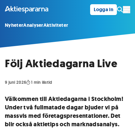
Logga in
Öpp
Nyheter
Analyser
Aktiviteter
Följ Aktiedagarna Live
9 juni 2026
1
min lästid
Välkommen till Aktiedagarna i Stockholm!
Under två fullmatade dagar bjuder vi på
massvis med företagspresentationer. Det
blir också aktietips och marknadsanalys.