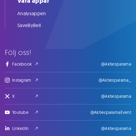
Våra appar
Analysappen
SaveByBell
Följ oss!
Facebook
@Aktiespararna
Instagram
@Aktiespararna_
X
@Aktiespararna
Youtube
@AktiespararnaEvent
LinkedIn
@Aktiespararna