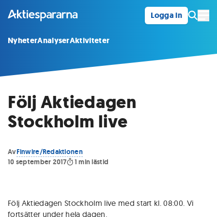
Logga in
Öpp
Nyheter
Analyser
Aktiviteter
Följ Aktiedagen
Stockholm live
Av
Finwire/Redaktionen
10 september 2017
1
min lästid
Följ Aktiedagen Stockholm live med start kl. 08:00. Vi
fortsätter under hela dagen.