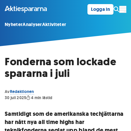
Logga in
Öpp
Nyheter
Analyser
Aktiviteter
Fonderna som lockade
spararna i juli
Av
Redaktionen
30 juli 2025
4
min lästid
Samtidigt som de amerikanska techjättarna
har nått nya all time highs har
teknikfonderna seglat upp bland de mest