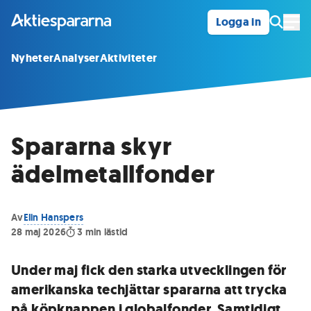
Logga in
Öpp
Nyheter
Analyser
Aktiviteter
Spararna skyr
ädelmetallfonder
Av
Elin Hanspers
28 maj 2026
3
min lästid
Under maj fick den starka utvecklingen för
amerikanska techjättar spararna att trycka
på köpknappen i globalfonder. Samtidigt