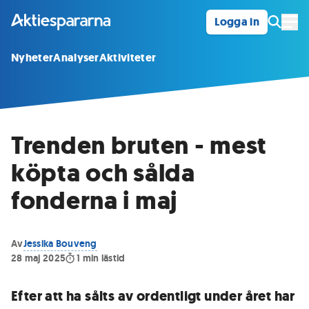
Logga in
Öpp
Nyheter
Analyser
Aktiviteter
Trenden bruten - mest
köpta och sålda
fonderna i maj
Av
Jessika Bouveng
28 maj 2025
1
min lästid
Efter att ha sålts av ordentligt under året har