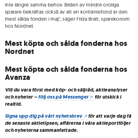
inte längre samma behov. Bilden av mindre oroliga
sparare bekräftas också av att en korträntefond är den
mest sålda fonden i maj", säger Frida Bratt, sparekonom
hos Nordnet.
Mest köpta och sålda fonderna hos
Nordnet
Mest köpta och sålda fonderna hos
Avanza
Vill du vara först med köp- och säljråd, aktieanalyser
och nyheter –
följ oss på Messenger
för utskick i
realtid.
Signa upp dig på vårt nyhetsbrev
för att varje dag få
de senaste aktietipsen, affärerna i våra aktieportföljer
och nyheterna sammanfattade.