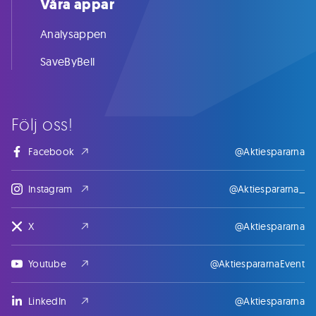
Våra appar
Analysappen
SaveByBell
Följ oss!
Facebook
@Aktiespararna
Instagram
@Aktiespararna_
X
@Aktiespararna
Youtube
@AktiespararnaEvent
LinkedIn
@Aktiespararna