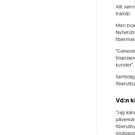
Allt samm
framåt.
Men bola
Nyhetsby
fibermar
”Generell
finansie
kunder”.
Samtidigt
fiberutb
Vd:n k
”Jag kän
påverkan
fiberutb
nödvändi