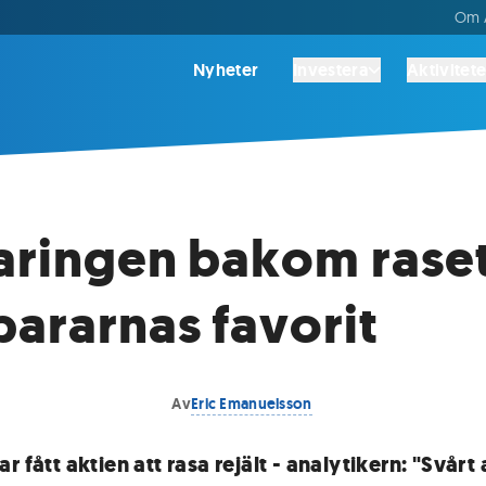
Om A
Nyheter
Investera
Aktivitete
aringen bakom rase
ararnas favorit
Av
Eric Emanuelsson
r fått aktien att rasa rejält - analytikern: "Svårt 