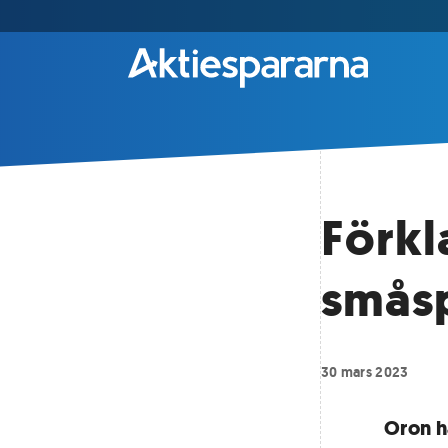
Förkl
småsp
30 mars 2023
Oron ha