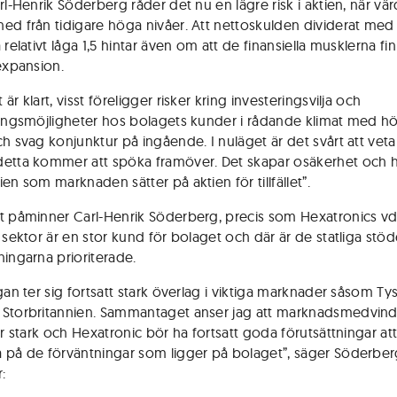
rl-Henrik Söderberg råder det nu en lägre risk i aktien, när vä
ed från tidigare höga nivåer. Att nettoskulden dividerat med
 relativt låga 1,5 hintar även om att de finansiella musklerna fi
 expansion.
är klart, visst föreligger risker kring investeringsvilja och
ringsmöjligheter hos bolagets kunder i rådande klimat med h
ch svag konjunktur på ingående. I nuläget är det svårt att veta
etta kommer att spöka framöver. Det skapar osäkerhet och h
en som marknaden sätter på aktien för tillfället”.
t påminner Carl-Henrik Söderberg, precis som Hexatronics vd, 
g sektor är en stor kund för bolaget och där är de statliga stö
ningarna prioriterade.
gan ter sig fortsatt stark överlag i viktiga marknader såsom Ty
Storbritannien. Sammantaget anser jag att marknadsmedvin
är stark och Hexatronic bör ha fortsatt goda förutsättningar at
 på de förväntningar som ligger på bolaget”, säger Söderbe
r: