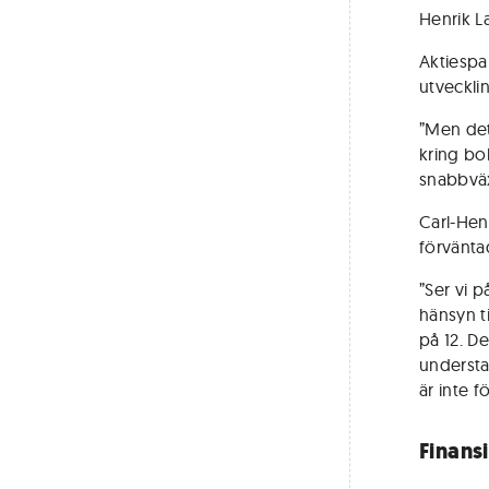
Henrik La
Aktiespa
utveckli
”Men det
kring bo
snabbväx
Carl-Hen
förvänta
”Ser vi p
hänsyn ti
på 12. D
understa
är inte f
Finans