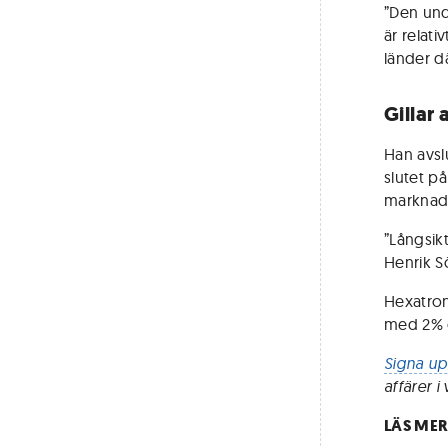
”Den und
är relati
länder d
Gillar 
Han avsl
slutet p
marknad
”Långsikt
Henrik S
Hexatron
med 2% o
Signa up
affärer 
LÄS MER