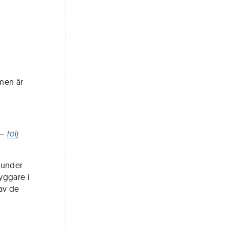
men är
 –
följ
t under
byggare i
av de