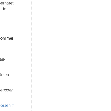
bernätet
ande
 kommer i
v
arl-
örsen
ietipsen,
börsen