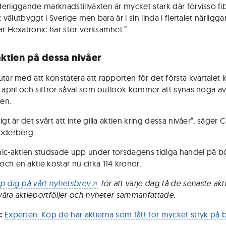
erliggande marknadstillväxten är mycket stark där förvisso fi
vt välutbyggt i Sverige men bara är i sin linda i flertalet närligg
är Hexatronic har stor verksamhet.”
aktien på dessa nivåer
utar med att konstatera att rapporten för det första kvartalet
å april och siffror såväl som outlook kommer att synas noga a
en.
igt är det svårt att inte gilla aktien kring dessa nivåer”, säger C
öderberg.
ic-aktien studsade upp under torsdagens tidiga handel på b
ch en aktie kostar nu cirka 114 kronor.
p dig på vårt nyhetsbrev
för att varje dag få de senaste akt
i våra aktieportföljer och nyheter sammanfattade.
:
Experten: Köp de här aktierna som fått för mycket stryk på 