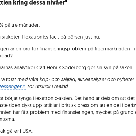
ktien kring dessa nivåer"
% på tre månader.
ursraketen Hexatronics facit på börsen just nu.
gen är en oro för finansieringsproblem på fibermarknaden - 
ogad?
rarnas analytiker Carl-Henrik Söderberg ger sin syn på saken.
vara först med våra köp- och säljråd, aktieanalyser och nyheter
Messenger
för utskick i realtid.
ar börjat tynga Hexatronic-aktien. Det handlar dels om att de
te tiden dykt upp artiklar i brittisk press om att en del fiber
annien har fått problem med finansieringen, mycket på grund 
ntorna.
k gäller i USA.