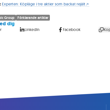
:
Experten: Köpläge i tre aktier som backat rejält
nic Group
Förklarande artiklar
ed dig
r
LinkedIn
Facebook
Kop