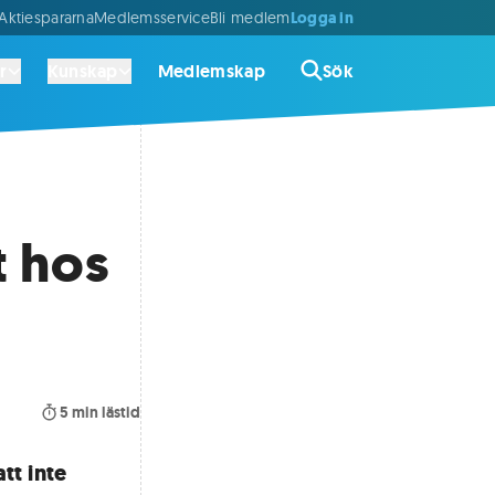
Logga in
ktiespararna
Medlemsservice
Bli medlem
r
Kunskap
Medlemskap
Sök
t hos
5
min lästid
att inte