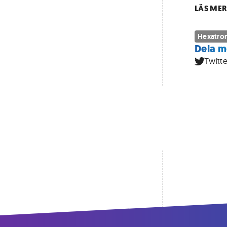
LÄS MER
Hexatro
Dela m
Twitte