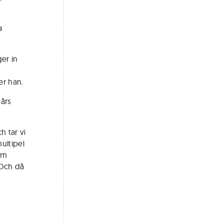
a
er in
er han.
 års
h tar vi
multipel
om
 Och då