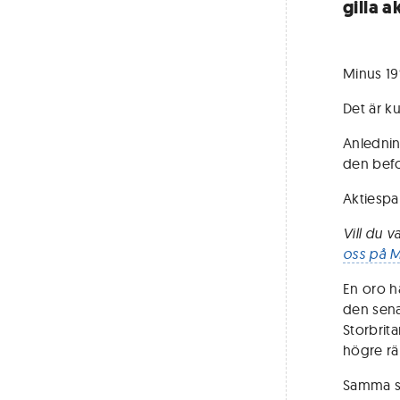
gilla a
Minus 19
Det är k
Anlednin
den bef
Aktiespa
Vill du 
oss på 
En oro h
den senas
Storbrit
högre rä
Samma sa