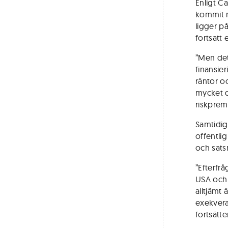
Enligt Ca
kommit n
ligger på
fortsatt
”Men det 
finansie
räntor o
mycket d
riskpremi
Samtidig
offentli
och sats
”Efterfrå
USA och 
alltjämt 
exekvera
fortsätte