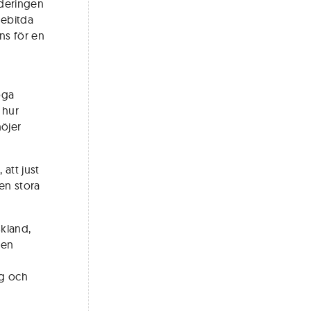
rderingen
 ebitda
nns för en
öga
 hur
öjer
att just
den stora
skland,
den
t
rg och