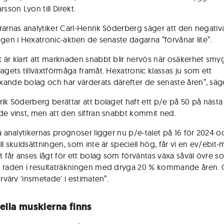
rsson Lyon till Direkt.
rarnas analytiker Carl-Henrik Söderberg säger att den negativ
ngen i Hexatronic-aktien de senaste dagarna ”förvånar lite”.
 är klart att marknaden snabbt blir nervös när osäkerhet smyg
lagets tillväxtförmåga framåt. Hexatronic klassas ju som ett
ande bolag och har värderats därefter de senaste åren”, säg
rik Söderberg berättar att bolaget haft ett p/e på 50 på nästa
de vinst, men att den siffran snabbt kommit ned.
å analytikernas prognoser ligger nu p/e-talet på 16 för 2024 oc
ll skuldsättningen, som inte är speciell hög, får vi en ev/ebit-
et får anses lågt för ett bolag som förväntas växa såväl övre s
 raden i resultaträkningen med dryga 20 % kommande åren.
örvärv 'insmetade' i estimaten”.
iella musklerna finns