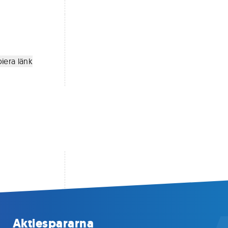
iera länk
Aktiespararna