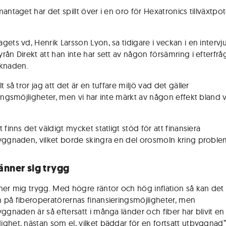
antaget har det spillt över i en oro för Hexatronics tillväxtpot
gets vd, Henrik Larsson Lyon, sa tidigare i veckan i en interv
rån Direkt att han inte har sett av någon försämring i efterfr
knaden.
t så tror jag att det är en tuffare miljö vad det gäller
ringsmöjligheter, men vi har inte märkt av någon effekt bland 
 finns det väldigt mycket statligt stöd för att finansiera
yggnaden, vilket borde skingra en del orosmoln kring proble
änner sig trygg
ner mig trygg. Med högre räntor och hög inflation så kan det 
 på fiberoperatörernas finansieringsmöjligheter, men
yggnaden är så eftersatt i många länder och fiber har blivit en
ghet, nästan som el, vilket bäddar för en fortsatt utbyggnad”