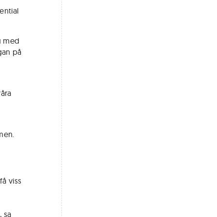
ential
ju med
ågan på
våra
men.
få viss
, sa