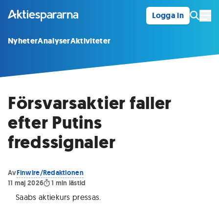
Logga in
Öpp
Nyheter
Analyser
Aktiviteter
Försvarsaktier faller
efter Putins
fredssignaler
Av
Finwire/Redaktionen
11 maj 2026
1
min lästid
Saabs aktiekurs pressas
.