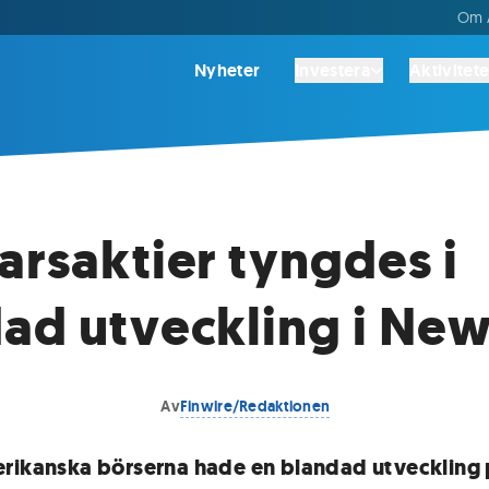
Om A
Nyheter
Investera
Aktivitete
arsaktier tyngdes i
ad utveckling i Ne
Av
Finwire/Redaktionen
rikanska börserna hade en blandad utveckling