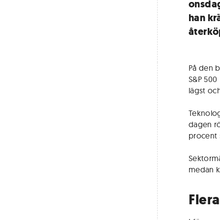
onsdag
han kr
återköp
På den b
S&P 500 
lägst oc
Teknolog
dagen rö
procent
Sektormä
medan kr
Fler