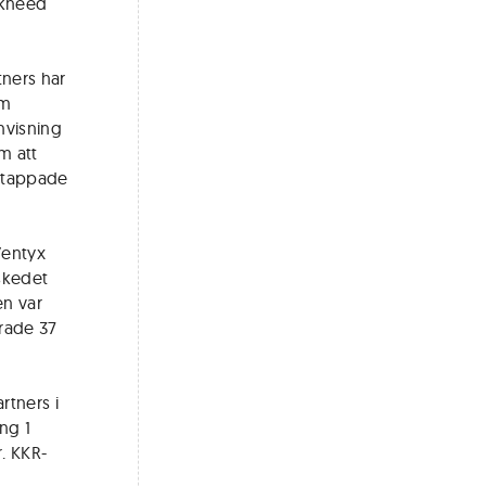
ckheed
ners har
om
änvisning
m att
e tappade
Ventyx
eskedet
en var
trade 37
rtners i
ng 1
. KKR-