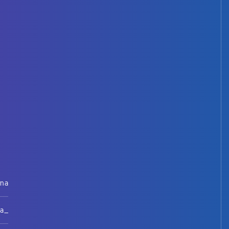
rna
na_