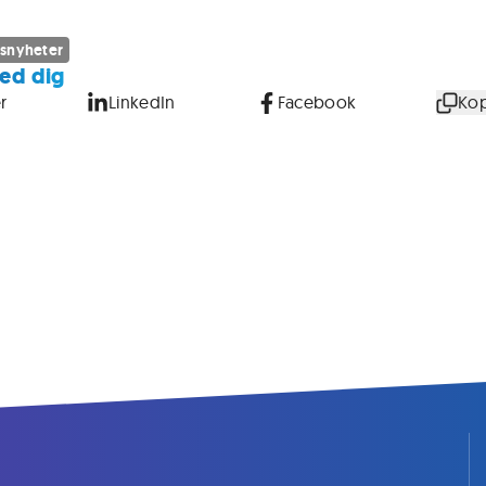
snyheter
ed dig
r
LinkedIn
Facebook
Kop