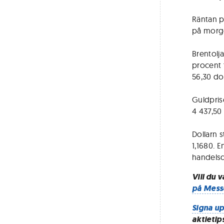
Räntan p
på morgo
Brentolja
procent t
56,30 dol
Guldprise
4 437,50 
Dollarn s
1,1680. 
handels
Vill du 
på Mess
Signa up
aktietip