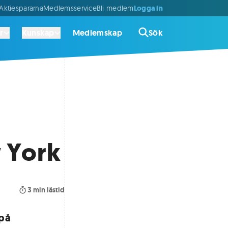
Logga in
ktiespararna
Medlemsservice
Bli medlem
r
Kunskap
Medlemskap
Sök
w York
3
min lästid
 på