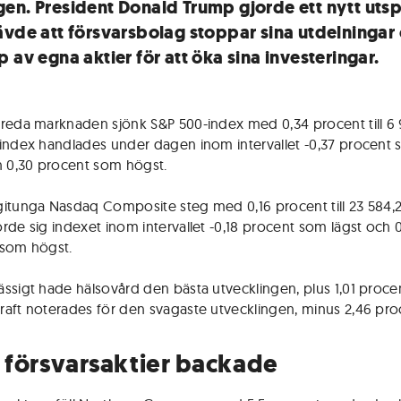
en. President Donald Trump gjorde ett nytt utsp
ävde att försvarsbolag stoppar sina utdelningar
 av egna aktier för att öka sina investeringar.
reda marknaden sjönk S&P 500-index med 0,34 procent till 6 
index handlades under dagen inom intervallet -0,37 procent
h 0,30 procent som högst.
itunga Nasdaq Composite steg med 0,16 procent till 23 584,
rde sig indexet inom intervallet -0,18 procent som lägst och 
 som högst.
ssigt hade hälsovård den bästa utvecklingen, plus 1,01 procen
aft noterades för den svagaste utvecklingen, minus 2,46 pro
a försvarsaktier backade