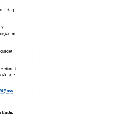
t. I dag
00
ringen är
 guldet i
 dollarn i
öregående
följ oss
attade.