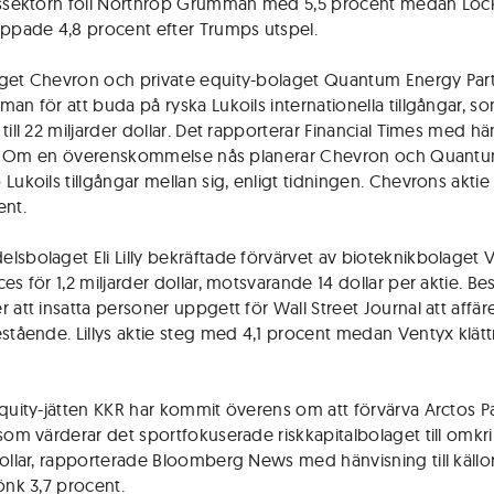
rssektorn föll Northrop Grumman med 5,5 procent medan Lo
appade 4,8 procent efter Trumps utspel.
get Chevron och private equity-bolaget Quantum Energy Part
man för att buda på ryska Lukoils internationella tillgångar, s
till 22 miljarder dollar. Det rapporterar Financial Times med h
lor. Om en överenskommelse nås planerar Chevron och Quantu
 Lukoils tillgångar mellan sig, enligt tidningen. Chevrons akti
ent.
lsbolaget Eli Lilly bekräftade förvärvet av bioteknikbolaget 
es för 1,2 miljarder dollar, motsvarande 14 dollar per aktie. B
 att insatta personer uppgett för Wall Street Journal att affär
estående. Lillys aktie steg med 4,1 procent medan Ventyx klät
equity-jätten KKR har kommit överens om att förvärva Arctos Pa
 som värderar det sportfokuserade riskkapitalbolaget till omkri
dollar, rapporterade Bloomberg News med hänvisning till källor
önk 3,7 procent.