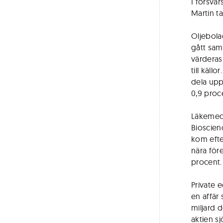
I försva
Martin t
Oljebola
gått sam
värderas 
till käl
dela upp
0,9 proc
Läkemede
Bioscienc
kom efter
nära för
procent.
Private 
en affär
miljard 
aktien sj