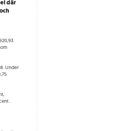
el där
 och
920,93.
 som
28. Under
0,75
t,
cent.