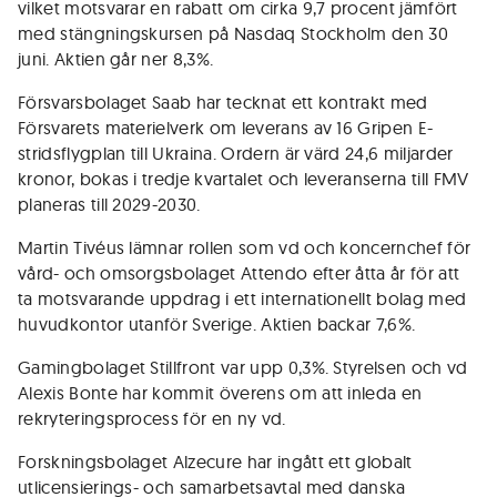
vilket motsvarar en rabatt om cirka 9,7 procent jämfört
med stängningskursen på Nasdaq Stockholm den 30
juni. Aktien går ner 8,3%.
Försvarsbolaget Saab har tecknat ett kontrakt med
Försvarets materielverk om leverans av 16 Gripen E-
stridsflygplan till Ukraina. Ordern är värd 24,6 miljarder
kronor, bokas i tredje kvartalet och leveranserna till FMV
planeras till 2029-2030.
Martin Tivéus lämnar rollen som vd och koncernchef för
vård- och omsorgsbolaget Attendo efter åtta år för att
ta motsvarande uppdrag i ett internationellt bolag med
huvudkontor utanför Sverige. Aktien backar 7,6%.
Gamingbolaget Stillfront var upp 0,3%. Styrelsen och vd
Alexis Bonte har kommit överens om att inleda en
rekryteringsprocess för en ny vd.
Forskningsbolaget Alzecure har ingått ett globalt
utlicensierings- och samarbetsavtal med danska