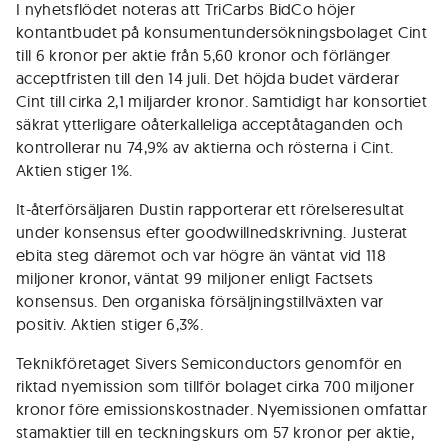
I nyhetsflödet noteras att TriCarbs BidCo höjer
kontantbudet på konsumentundersökningsbolaget Cint
till 6 kronor per aktie från 5,60 kronor och förlänger
acceptfristen till den 14 juli. Det höjda budet värderar
Cint till cirka 2,1 miljarder kronor. Samtidigt har konsortiet
säkrat ytterligare oåterkalleliga acceptåtaganden och
kontrollerar nu 74,9% av aktierna och rösterna i Cint.
Aktien stiger 1%.
It-återförsäljaren Dustin rapporterar ett rörelseresultat
under konsensus efter goodwillnedskrivning. Justerat
ebita steg däremot och var högre än väntat vid 118
miljoner kronor, väntat 99 miljoner enligt Factsets
konsensus. Den organiska försäljningstillväxten var
positiv. Aktien stiger 6,3%.
Teknikföretaget Sivers Semiconductors genomför en
riktad nyemission som tillför bolaget cirka 700 miljoner
kronor före emissionskostnader. Nyemissionen omfattar
stamaktier till en teckningskurs om 57 kronor per aktie,