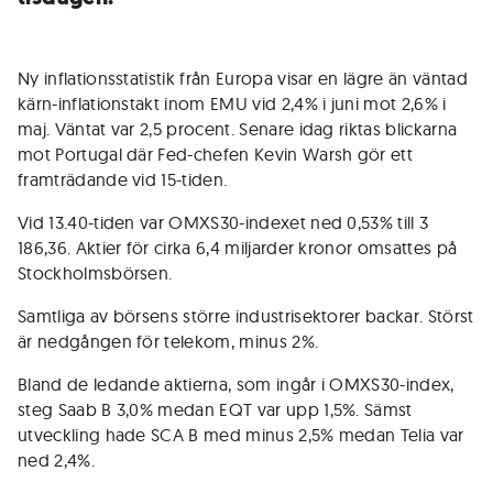
Ny inflationsstatistik från Europa visar en lägre än väntad
kärn-inflationstakt inom EMU vid 2,4% i juni mot 2,6% i
maj. Väntat var 2,5 procent. Senare idag riktas blickarna
mot Portugal där Fed-chefen Kevin Warsh gör ett
framträdande vid 15-tiden.
Vid 13.40-tiden var OMXS30-indexet ned 0,53% till 3
186,36. Aktier för cirka 6,4 miljarder kronor omsattes på
Stockholmsbörsen.
Samtliga av börsens större industrisektorer backar. Störst
är nedgången för telekom, minus 2%.
Bland de ledande aktierna, som ingår i OMXS30-index,
steg Saab B 3,0% medan EQT var upp 1,5%. Sämst
utveckling hade SCA B med minus 2,5% medan Telia var
ned 2,4%.