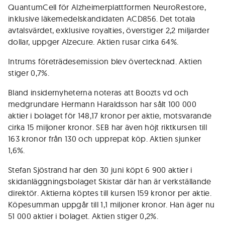
QuantumCell för Alzheimerplattformen NeuroRestore,
inklusive läkemedelskandidaten ACD856. Det totala
avtalsvärdet, exklusive royalties, överstiger 2,2 miljarder
dollar, uppger Alzecure. Aktien rusar cirka 64%.
Intrums företrädesemission blev övertecknad. Aktien
stiger 0,7%.
Bland insidernyheterna noteras att Boozts vd och
medgrundare Hermann Haraldsson har sålt 100 000
aktier i bolaget för 148,17 kronor per aktie, motsvarande
cirka 15 miljoner kronor. SEB har även höjt riktkursen till
163 kronor från 130 och upprepat köp. Aktien sjunker
1,6%.
Stefan Sjöstrand har den 30 juni köpt 6 900 aktier i
skidanläggningsbolaget Skistar där han är verkställande
direktör. Aktierna köptes till kursen 159 kronor per aktie.
Köpesumman uppgår till 1,1 miljoner kronor. Han äger nu
51 000 aktier i bolaget. Aktien stiger 0,2%.