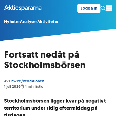
Logga in
Öpp
Nyheter
Analyser
Aktiviteter
Fortsatt nedåt på
Stockholmsbörsen
Av
Finwire/Redaktionen
1 juli 2026
4
min lästid
Stockholmsbörsen ligger kvar på negativt
territorium under tidig eftermiddag på
tisdagen.