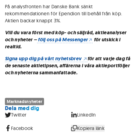
På analysfronten har Danske Bank sänkt
rekommendationen för Ependion till behåll från köp.
Aktien backar knappt 3%.
Vill du vara först med köp- och säljråd, aktieanalyser
och nyheter –
följ oss på Messenger
för utskick i
realtid.
Signa upp dig på vårt nyhetsbrev
för att varje dag få
de senaste aktietipsen, affärerna i våra aktieportföljer
och nyheterna sammanfattade.
Marknadsnyheter
Dela med dig
Twitter
LinkedIn
Facebook
Kopiera länk