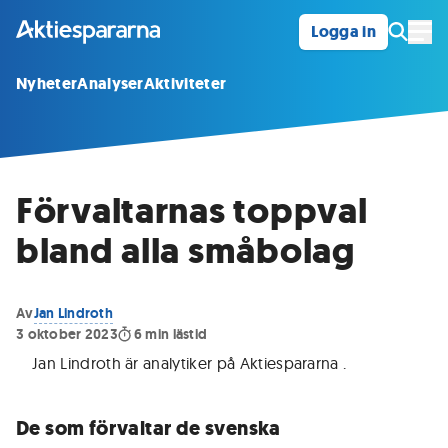
Logga in
Öpp
Nyheter
Analyser
Aktiviteter
Förvaltarnas toppval
bland alla småbolag
Av
Jan Lindroth
3 oktober 2023
6
min lästid
Jan Lindroth är analytiker på Aktiespararna
.
De som förvaltar de svenska