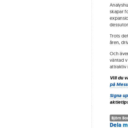
Analyshu
skapar fo
expansio
dessutom
Trots de
åren, dri
Och även
väntad v
attraktiv
Vill du 
på Mess
Signa up
aktietip
Björn Bo
Dela m