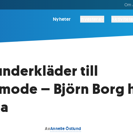
Om A
Nyheter
Investera
Aktivitete
underkläder till
mode – Björn Borg 
ka
Av
Annelie Östlund