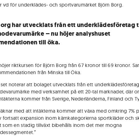
r vd för underklädes- och sportvarumärket Björn Borg.
org har utvecklats från ett underklädesföretag ti
odevarumärke – nu höjer analyshuset
endationen till öka.
öjer riktkursen för Björn Borg från 67 kronor till 69 kronor. Sa
ommendationen från Minska till Öka.
et noterar att bolaget utvecklats från ett underklädesföretag t
evarumärke med verksamhet på ett 20-tal marknader, där o
ntäkterna kommer från Sverige, Nederländerna, Finland och T
räknar med att intäkterna kommer att växa med omkring 7% pe
av fortsatt expansion inom kärnkategorierna sportkläder och sk
t som en stadig tillväxt bibehålls inom det mer mogna
ädessegmentet.”