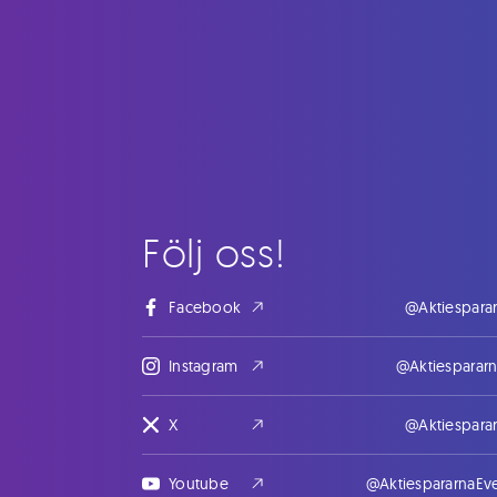
Följ oss!
Facebook
@Aktiespara
Instagram
@Aktiesparar
X
@Aktiespara
Youtube
@AktiespararnaEv