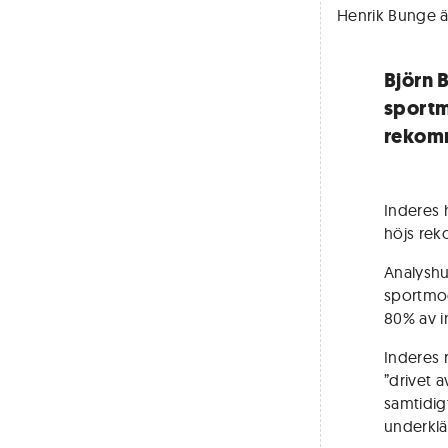
Henrik Bunge ä
Björn B
sportm
rekomm
Inderes h
höjs rek
Analyshus
sportmod
80% av i
Inderes 
”drivet 
samtidig
underkl