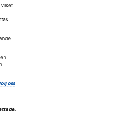
vilket
ntas
mande
 en
n
följ oss
attade.