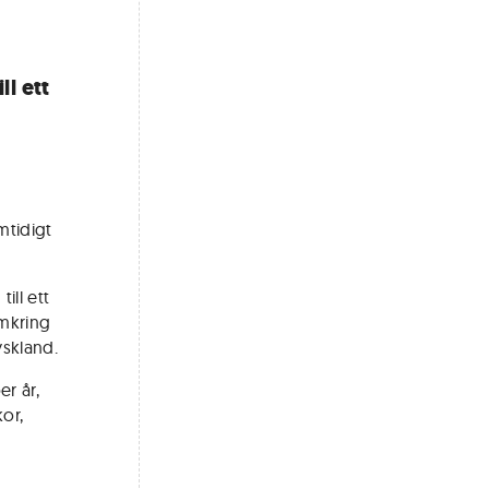
ll ett
mtidigt
ill ett
mkring
yskland.
r år,
or,