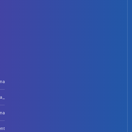
rna
na_
rna
ent