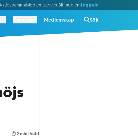
Logga in
ktiespararna
Medlemsservice
Bli medlem
r
Kunskap
Medlemskap
Sök
höjs
2
min lästid