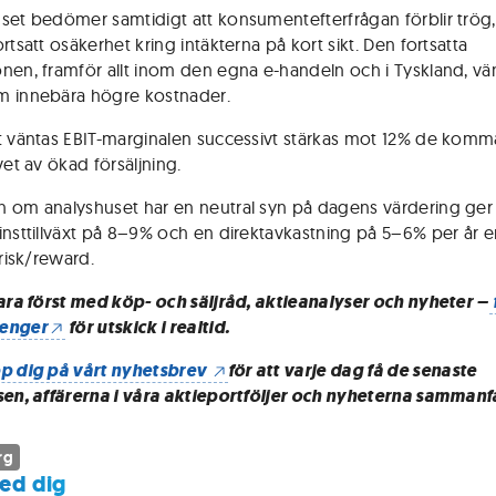
set bedömer samtidigt att konsumentefterfrågan förblir trög, 
rtsatt osäkerhet kring intäkterna på kort sikt. Den fortsatta
nen, framför allt inom den egna e-handeln och i Tyskland, vä
 innebära högre kostnader.
t väntas EBIT-marginalen successivt stärkas mot 12% de kom
vet av ökad försäljning.
 om analyshuset har en neutral syn på dagens värdering ger
insttillväxt på 8–9% och en direktavkastning på 5–6% per år e
 risk/reward.
vara först med köp- och säljråd, aktieanalyser och nyheter –
enger
för utskick i realtid.
p dig på vårt nyhetsbrev
för att varje dag få de senaste
sen, affärerna i våra aktieportföljer och nyheterna sammanf
rg
ed dig