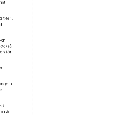
rint
tier 1,
as
och
r också
ten för
en
ungera.
te
tt
 i år,