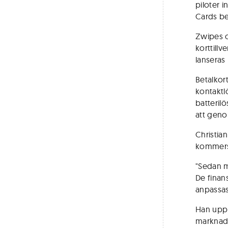
piloter 
Cards be
Zwipes o
korttill
lanseras 
Betalkor
kontaktl
batteril
att geno
Christia
kommers
"Sedan m
De finan
anpassas
Han upp
marknaden