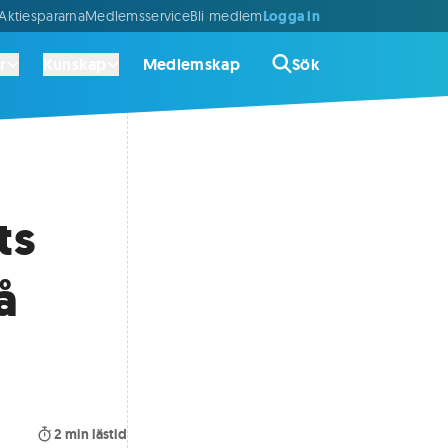
Logga in
ktiespararna
Medlemsservice
Bli medlem
r
Kunskap
Medlemskap
Sök
ts
å
2
min lästid