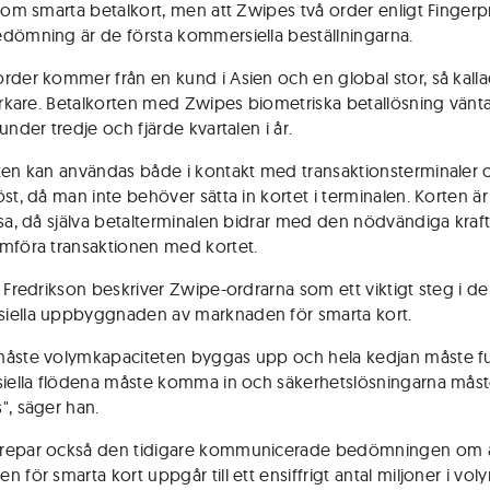
inom smarta betalkort, men att Zwipes två order enligt Fingerp
dömning är de första kommersiella beställningarna.
rder kommer från en kund i Asien och en global stor, så kallad 
verkare. Betalkorten med Zwipes biometriska betallösning vänt
under tredje och fjärde kvartalen i år.
ten kan användas både i kontakt med transaktionsterminaler 
öst, då man inte behöver sätta in kortet i terminalen. Korten ä
ösa, då själva betalterminalen bidrar med den nödvändiga kraf
mföra transaktionen med kortet.
n Fredrikson beskriver Zwipe-ordrarna som ett viktigt steg i d
iella uppbyggnaden av marknaden för smarta kort.
åste volymkapaciteten byggas upp och hela kedjan måste f
siella flödena måste komma in och säkerhetslösningarna mås
", säger han.
repar också den tidigare kommunicerade bedömningen om a
 för smarta kort uppgår till ett ensiffrigt antal miljoner i volym