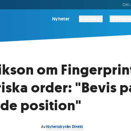
Om A
Nyheter
Investera
Aktivitete
ikson om Fingerprin
riska order: "Bevis p
de position"
Av
Nyhetsbyrån Direkt