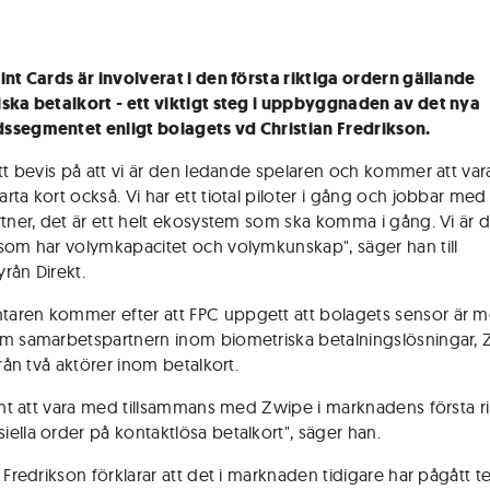
int Cards är involverat i den första riktiga ordern gällande
ska betalkort - ett viktigt steg i uppbyggnaden av det nya
segmentet enligt bolagets vd Christian Fredrikson.
ett bevis på att vi är den ledande spelaren och kommer att var
ta kort också. Vi har ett tiotal piloter i gång och jobbar med 
rtner, det är ett helt ekosystem som ska komma i gång. Vi är
som har volymkapacitet och volymkunskap", säger han till
rån Direkt.
ren kommer efter att FPC uppgett att bolagets sensor är m
m samarbetspartnern inom biometriska betalningslösningar, 
från två aktörer inom betalkort.
fint att vara med tillsammans med Zwipe i marknadens första ri
ella order på kontaktlösa betalkort", säger han.
 Fredrikson förklarar att det i marknaden tidigare har pågått t