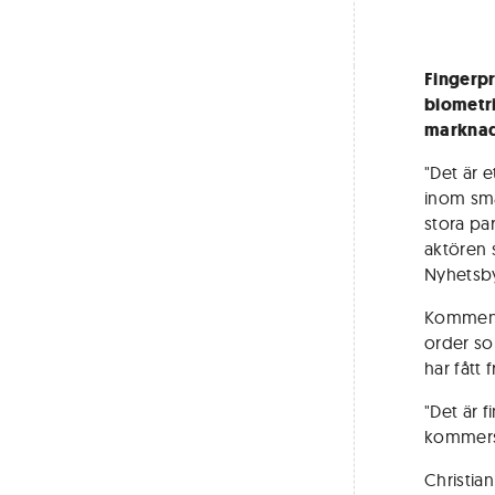
Fingerpr
biometri
marknads
"Det är 
inom smar
stora pa
aktören 
Nyhetsby
Kommenta
order so
har fått 
"Det är 
kommersi
Christian