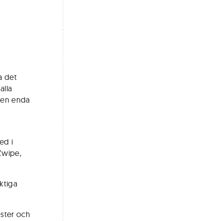
a det
alla
 den enda
ed i
Zwipe,
ktiga
ester och