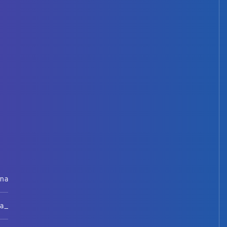
rna
na_