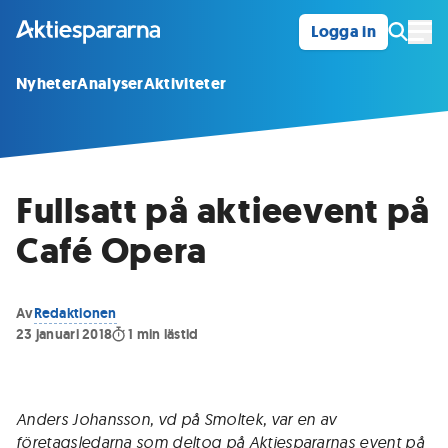
Logga in
Öpp
Nyheter
Analyser
Aktiviteter
Fullsatt på aktieevent på
Café Opera
Av
Redaktionen
23 januari 2018
1
min lästid
Anders Johansson, vd på Smoltek, var en av
företagsledarna som deltog på Aktiespararnas event på