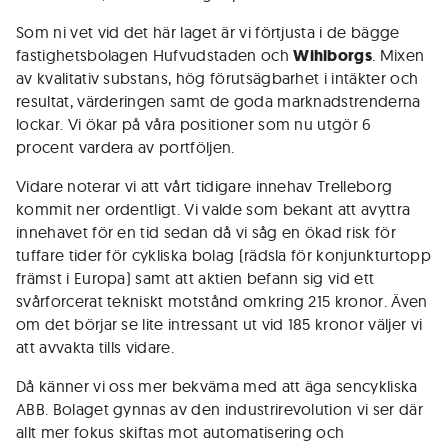
Som ni vet vid det här laget är vi förtjusta i de bägge
fastighetsbolagen Hufvudstaden och
Wihlborgs
. Mixen
av kvalitativ substans, hög förutsägbarhet i intäkter och
resultat, värderingen samt de goda marknadstrenderna
lockar. Vi ökar på våra positioner som nu utgör 6
procent vardera av portföljen.
Vidare noterar vi att vårt tidigare innehav Trelleborg
kommit ner ordentligt. Vi valde som bekant att avyttra
innehavet för en tid sedan då vi såg en ökad risk för
tuffare tider för cykliska bolag (rädsla för konjunkturtopp
främst i Europa) samt att aktien befann sig vid ett
svårforcerat tekniskt motstånd omkring 215 kronor. Även
om det börjar se lite intressant ut vid 185 kronor väljer vi
att avvakta tills vidare.
Då känner vi oss mer bekväma med att äga sencykliska
ABB. Bolaget gynnas av den industrirevolution vi ser där
allt mer fokus skiftas mot automatisering och