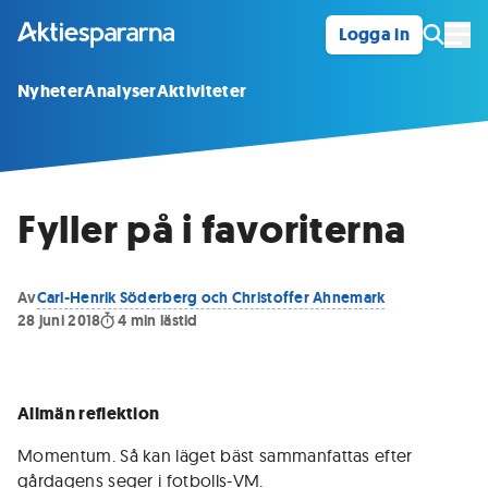
Logga in
Öpp
Nyheter
Analyser
Aktiviteter
Fyller på i favoriterna
Av
Carl-Henrik Söderberg och Christoffer Ahnemark
28 juni 2018
4
min lästid
Allmän reflektion
Momentum. Så kan läget bäst sammanfattas efter
gårdagens seger i fotbolls-VM.