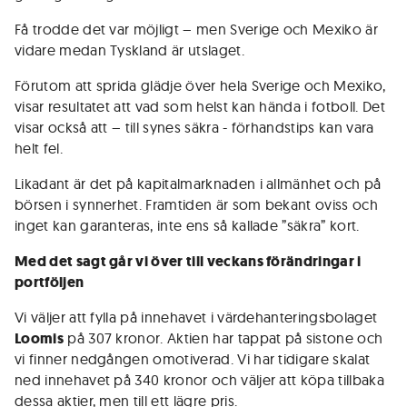
Få trodde det var möjligt – men Sverige och Mexiko är
vidare medan Tyskland är utslaget.
Förutom att sprida glädje över hela Sverige och Mexiko,
visar resultatet att vad som helst kan hända i fotboll. Det
visar också att – till synes säkra - förhandstips kan vara
helt fel.
Likadant är det på kapitalmarknaden i allmänhet och på
börsen i synnerhet. Framtiden är som bekant oviss och
inget kan garanteras, inte ens så kallade ”säkra” kort.
Med det sagt går vi över till veckans förändringar i
portföljen
Vi väljer att fylla på innehavet i värdehanteringsbolaget
Loomis
på 307 kronor. Aktien har tappat på sistone och
vi finner nedgången omotiverad. Vi har tidigare skalat
ned innehavet på 340 kronor och väljer att köpa tillbaka
dessa aktier, men till ett lägre pris.