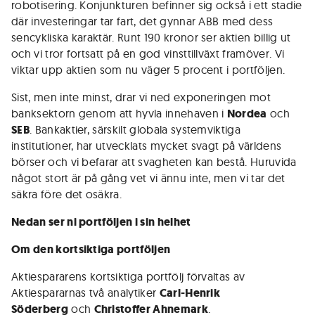
robotisering. Konjunkturen befinner sig också i ett stadie
där investeringar tar fart, det gynnar ABB med dess
sencykliska karaktär. Runt 190 kronor ser aktien billig ut
och vi tror fortsatt på en god vinsttillväxt framöver. Vi
viktar upp aktien som nu väger 5 procent i portföljen.
Sist, men inte minst, drar vi ned exponeringen mot
banksektorn genom att hyvla innehaven i
Nordea
och
SEB
. Bankaktier, särskilt globala systemviktiga
institutioner, har utvecklats mycket svagt på världens
börser och vi befarar att svagheten kan bestå. Huruvida
något stort är på gång vet vi ännu inte, men vi tar det
säkra före det osäkra.
Nedan ser ni portföljen i sin helhet
Om den kortsiktiga portföljen
Aktiespararens kortsiktiga portfölj förvaltas av
Aktiespararnas två analytiker
Carl-Henrik
Söderberg
och
Christoffer Ahnemark
.