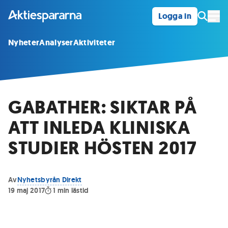
Logga in
Öpp
Nyheter
Analyser
Aktiviteter
GABATHER: SIKTAR PÅ
ATT INLEDA KLINISKA
STUDIER HÖSTEN 2017
Av
Nyhetsbyrån Direkt
19 maj 2017
1
min lästid