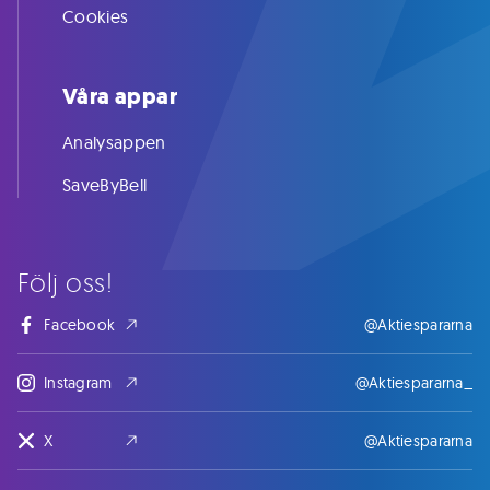
Cookies
Våra appar
Analysappen
SaveByBell
Följ oss!
Facebook
@Aktiespararna
Instagram
@Aktiespararna_
X
@Aktiespararna