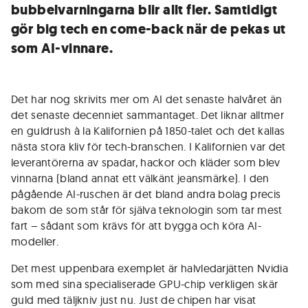
bubbelvarningarna blir allt fler. Samtidigt
gör big tech en come-back när de pekas ut
som AI-vinnare.
Det har nog skrivits mer om AI det senaste halvåret än
det senaste decenniet sammantaget. Det liknar alltmer
en guldrush à la Kalifornien på 1850-talet och det kallas
nästa stora kliv för tech-branschen. I Kalifornien var det
leverantörerna av spadar, hackor och kläder som blev
vinnarna (bland annat ett välkänt jeansmärke). I den
pågående AI-ruschen är det bland andra bolag precis
bakom de som står för själva teknologin som tar mest
fart – sådant som krävs för att bygga och köra AI-
modeller.
Det mest uppenbara exemplet är halvledarjätten Nvidia
som med sina specialiserade GPU-chip verkligen skär
guld med täljkniv just nu. Just de chipen har visat