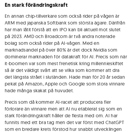
En stark förändringskraft
En annan chip-tillverkare som också rider på vågen är
ARM med japanska Softbank som största ägare. Därifrån
har man låtit förstå att en IPO kan bli aktuell mot slutet
på 2023. AMD och Broadcom är två andra noterade
bolag som också rider på AI-vågen. Med en
marknadsandel på över 80% är det dock Nvidia som
dominerar marknaden för datakraft för AI. Precis som när
it-boomen var som mest frenetisk kring millennieskiftet
så är det väldigt svårt att se vilka som kommer att dra
det längsta strået i slutänden. Hade man för 20 år sedan
pekat på Amazon, Apple och Google som stora vinnare
hade många skakat på huvudet.
Precis som då kommer AI-racet att producera fler
förlorare än vinnare men att AI nu etablerat sig som en
stark förändringskraft håller de flesta med om. AI har
funnits med ett bra tag men det var först med ChatGPT
som en bredare krets förstod hur snabbt utvecklingen