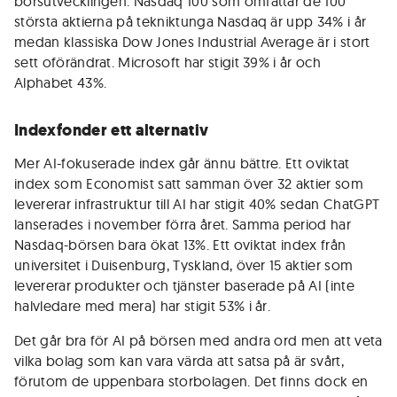
börsutvecklingen. Nasdaq 100 som omfattar de 100
största aktierna på tekniktunga Nasdaq är upp 34% i år
medan klassiska Dow Jones Industrial Average är i stort
sett oförändrat. Microsoft har stigit 39% i år och
Alphabet 43%.
Indexfonder ett alternativ
Mer AI-fokuserade index går ännu bättre. Ett oviktat
index som Economist satt samman över 32 aktier som
levererar infrastruktur till AI har stigit 40% sedan ChatGPT
lanserades i november förra året. Samma period har
Nasdaq-börsen bara ökat 13%. Ett oviktat index från
universitet i Duisenburg, Tyskland, över 15 aktier som
levererar produkter och tjänster baserade på AI (inte
halvledare med mera) har stigit 53% i år.
Det går bra för AI på börsen med andra ord men att veta
vilka bolag som kan vara värda att satsa på är svårt,
förutom de uppenbara storbolagen. Det finns dock en