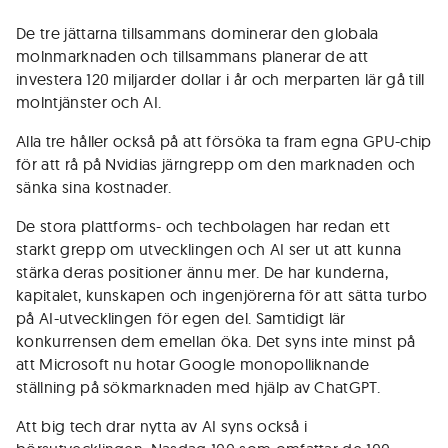
De tre jättarna tillsammans dominerar den globala
molnmarknaden och tillsammans planerar de att
investera 120 miljarder dollar i år och merparten lär gå till
molntjänster och AI.
Alla tre håller också på att försöka ta fram egna GPU-chip
för att rå på Nvidias järngrepp om den marknaden och
sänka sina kostnader.
De stora plattforms- och techbolagen har redan ett
starkt grepp om utvecklingen och AI ser ut att kunna
stärka deras positioner ännu mer. De har kunderna,
kapitalet, kunskapen och ingenjörerna för att sätta turbo
på AI-utvecklingen för egen del. Samtidigt lär
konkurrensen dem emellan öka. Det syns inte minst på
att Microsoft nu hotar Google monopolliknande
ställning på sökmarknaden med hjälp av ChatGPT.
Att big tech drar nytta av AI syns också i