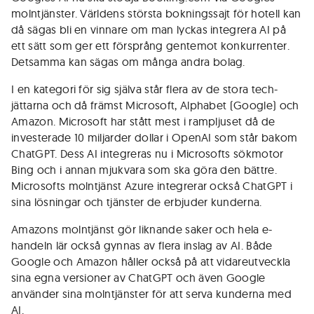
molntjänster. Världens största bokningssajt för hotell kan
då sägas bli en vinnare om man lyckas integrera AI på
ett sätt som ger ett försprång gentemot konkurrenter.
Detsamma kan sägas om många andra bolag.
I en kategori för sig själva står flera av de stora tech-
jättarna och då främst Microsoft, Alphabet (Google) och
Amazon. Microsoft har stått mest i rampljuset då de
investerade 10 miljarder dollar i OpenAI som står bakom
ChatGPT. Dess AI integreras nu i Microsofts sökmotor
Bing och i annan mjukvara som ska göra den bättre.
Microsofts molntjänst Azure integrerar också ChatGPT i
sina lösningar och tjänster de erbjuder kunderna.
Amazons molntjänst gör liknande saker och hela e-
handeln lär också gynnas av flera inslag av AI. Både
Google och Amazon håller också på att vidareutveckla
sina egna versioner av ChatGPT och även Google
använder sina molntjänster för att serva kunderna med
AI.