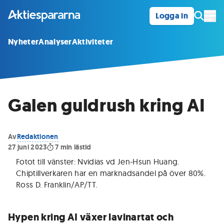
Logga in
Öpp
Nyheter
Analyser
Aktiviteter
Galen guldrush kring AI
Av
Redaktionen
27 juni 2023
7
min lästid
Fotot till vänster: Nvidias vd Jen-Hsun Huang.
Chiptillverkaren har en marknadsandel på över 80%.
Ross D. Franklin/AP/TT
.
Hypen kring AI växer lavinartat och