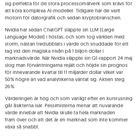
sig perfekta för de stora processornätverk som krävs för
att köra komplexa AI-modeller. Tidigare har de varit
motorn för datorgrafik och sedan kryptobranschen.
Nvidia har sedan ChatGPT släppte sin LLM (Large
Language Model) i höstas, och som tog världen med
storm, nästan tredubblats i värde och snuddade för ett
tag vid den magiska nivån på 1 biljon dollar i
marknadsvärde. När Nvidia släppte sin Q1-rapport 24 maj
slog man förväntningarna rejält och höjde sin prognos
för innevarande kvartal till 11 miljarder dollar vilket var
50% högre än vad analytikerna väntat sig. Aktien steg
26%.
Värderingen är hög och som vanligt efter en kursrusning
går åsikterna isär. Pessimisterna menar att nuvarande
värde innebär att Nvidia skulle ta hela marknaden
fram över och att det är en marknad som inte kommer
växa så snabbt.