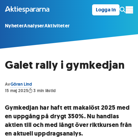
Logga in
Öpp
Nyheter
Analyser
Aktiviteter
Galet rally i gymkedjan
Av
Göran Lind
15 maj 2025
3
min lästid
Gymkedjan har haft ett makalöst 2025 med
en uppgång på drygt 350%. Nu handlas
aktien till och med långt över riktkursen från
en aktuell uppdragsanalys.