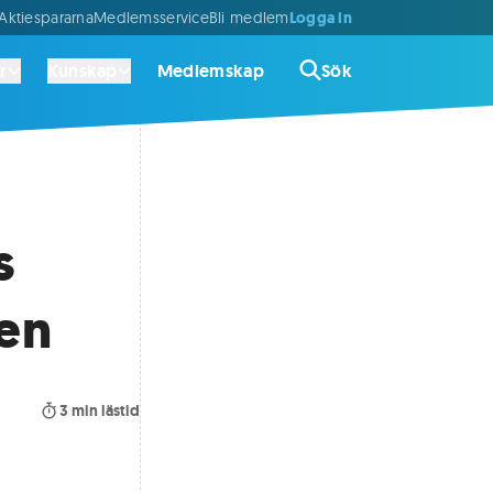
Logga in
ktiespararna
Medlemsservice
Bli medlem
r
Kunskap
Medlemskap
Sök
s
gen
3
min lästid