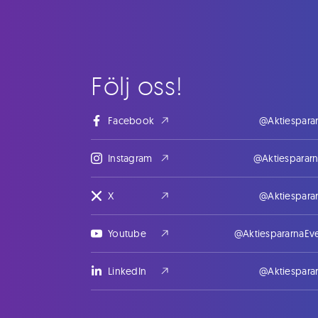
Följ oss!
Facebook
@Aktiespara
Instagram
@Aktiesparar
X
@Aktiespara
Youtube
@AktiespararnaEv
LinkedIn
@Aktiespara