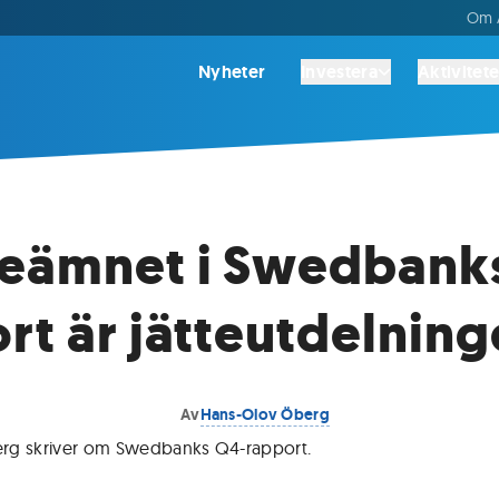
Om A
Nyheter
Investera
Aktivitete
jeämnet i Swedbank
rt är jätteutdelnin
Av
Hans-Olov Öberg
rg skriver om Swedbanks Q4-rapport
.