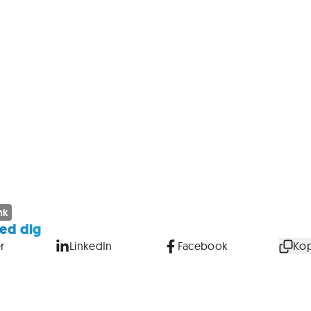
nk
ed dig
r
LinkedIn
Facebook
Kop