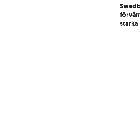
Swedba
förvän
starka 