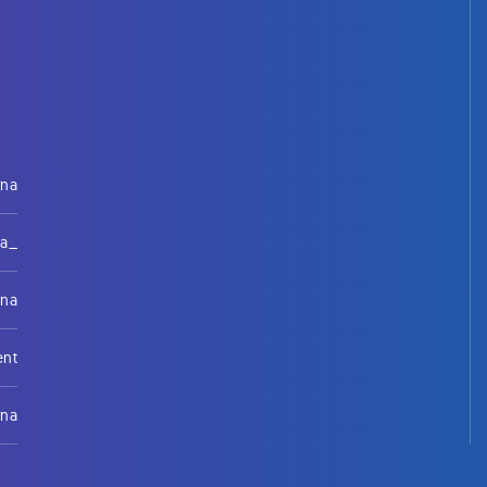
rna
na_
rna
ent
rna