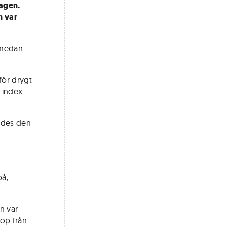
agen.
n var
 medan
för drygt
X-index
äddes den
på,
n var
köp från