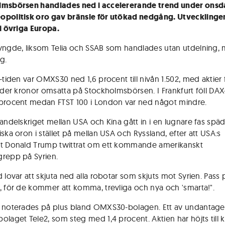
lmsbörsen handlades ned i accelererande trend under onsd
politisk oro gav bränsle för utökad nedgång. Utvecklinge
 i övriga Europa.
yngde, liksom Telia och SSAB som handlades utan utdelning,
g.
-tiden var OMXS30 ned 1,6 procent till nivån 1.502, med aktier 
arder kronor omsatta på Stockholmsbörsen. I Frankfurt föll DA
procent medan FTST 100 i London var ned något mindre.
handelskriget mellan USA och Kina gått in i en lugnare fas sp
ska oron i stället på mellan USA och Ryssland, efter att USA:s
t Donald Trump twittrat om ett kommande amerikanskt
repp på Syrien.
 lovar att skjuta ned alla robotar som skjuts mot Syrien. Pass 
, för de kommer att komma, trevliga och nya och 'smarta!".
 noterades på plus bland OMXS30-bolagen. Ett av undantage
olaget Tele2, som steg med 1,4 procent. Aktien har höjts till 