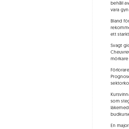
behåll a
vara gy
Bland fö
rekommen
ett stark
Svagt gi
Cheuvreu
mörkare 
Förlorare
Prognose
sektorko
Kursvinn
som steg
läkemedel
budkurse
En major