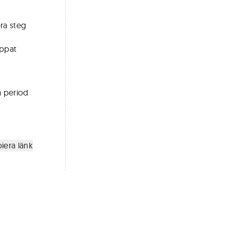
era steg
n
appat
a period
iera länk