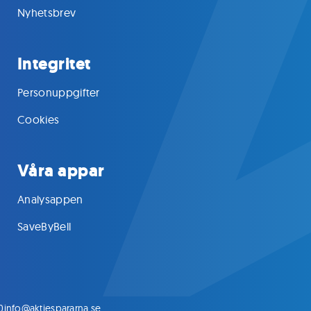
Nyhetsbrev
Integritet
Personuppgifter
Cookies
Våra appar
Analysappen
SaveByBell
0
info@aktiespararna.se