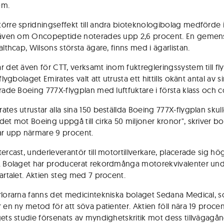
om.
örre spridningseffekt till andra bioteknologibolag medförde 
 även om Oncopeptide noterades upp 2,6 procent. En gemen
althcap, Wilsons största ägare, finns med i ägarlistan.
r det även för CTT, verksamt inom fuktregleringssystem till fl
 flygbolaget Emirates valt att utrusta ett hittills okänt antal av 
erade Boeing 777X-flygplan med luftfuktare i första klass och c
ates utrustar alla sina 150 beställda Boeing 777X-flygplan skul
det mot Boeing uppgå till cirka 50 miljoner kronor", skriver bo
ar upp närmare 9 procent.
ercast, underleverantör till motortillverkare, placerade sig hö
. Bolaget har producerat rekordmånga motorekvivalenter und
vartalet. Aktien steg med 7 procent.
rlorarna fanns det medicintekniska bolaget Sedana Medical, 
 en ny metod för att söva patienter. Aktien föll nära 19 procen
gets studie försenats av myndighetskritik mot dess tillvägagån