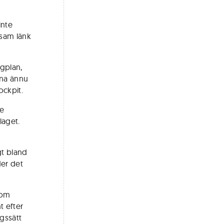
inte
sam länk
ygplan,
sina ännu
ockpit.
le
laget.
gt bland
er det
som
t efter
gssätt