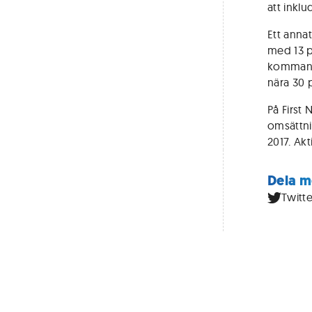
att inklu
Ett anna
med 13 p
kommande
nära 30 
På First 
omsättni
2017. Ak
Dela m
Twitte