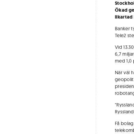
Stockho
Ökad geo
likartad
Banker t
Tele2 ste
Vid 13.30
6,7 milj
med 1,0 
När väl 
geopoliti
presiden
robotang
"Ryssland
Ryssland
Få bolag
telekomb