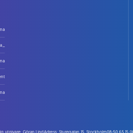
rna
na_
rna
ent
rna
ig utgivare: Göran Lind
Adress: Sturegatan 15, Stockholm
08-50 65 15 0