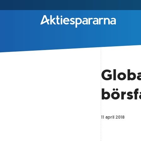
Globa
börsf
11 april 2018