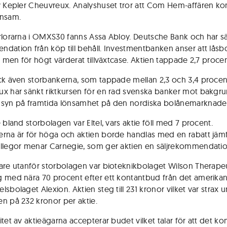
v Kepler Cheuvreux. Analyshuset tror att Com Hem-affären k
nnsam.
rlorarna i OMXS30 fanns Assa Abloy. Deutsche Bank och har sä
dation från köp till behåll. Investmentbanken anser att låsb
t men för högt värderat tillväxtcase. Aktien tappade 2,7 procen
ck även storbankerna, som tappade mellan 2,3 och 3,4 procen
x har sänkt riktkursen för en rad svenska banker mot bakgr
syn på framtida lönsamhet på den nordiska bolånemarknade
 bland storbolagen var Eltel, vars aktie föll med 7 procent.
rna är för höga och aktien borde handlas med en rabatt jäm
llegor menar Carnegie, som ger aktien en säljrekommendatio
are utanför storbolagen var bioteknikbolaget Wilson Therapeu
 med nära 70 procent efter ett kontantbud från det amerika
sbolaget Alexion. Aktien steg till 231 kronor vilket var strax 
n på 232 kronor per aktie.
itet av aktieägarna accepterar budet vilket talar för att det k