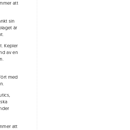
ommer att
nkt sin
olaget är
t.
t. Kepler
und av en
n.
fört med
n.
tics,
nska
under
ommer att