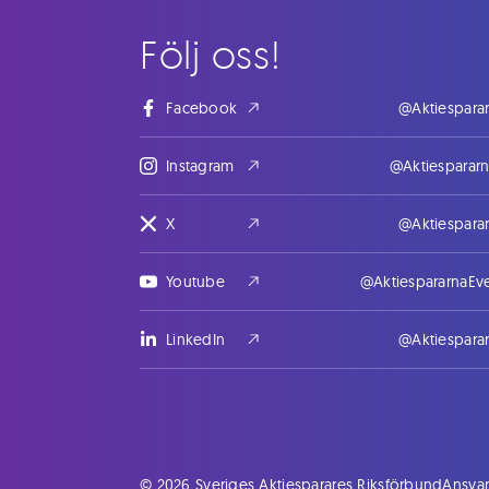
Följ oss!
Facebook
@Aktiespara
Instagram
@Aktiesparar
X
@Aktiespara
Youtube
@AktiespararnaEv
LinkedIn
@Aktiespara
© 2026 Sveriges Aktiesparares Riksförbund
Ansvar