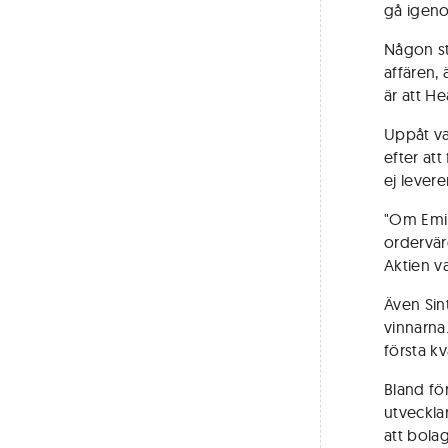
gå igen
Någon st
affären,
är att He
Uppåt va
efter att
ej lever
"Om Emir
ordervär
Aktien v
Även Sint
vinnarna
första k
Bland fö
utvecklar
att bola