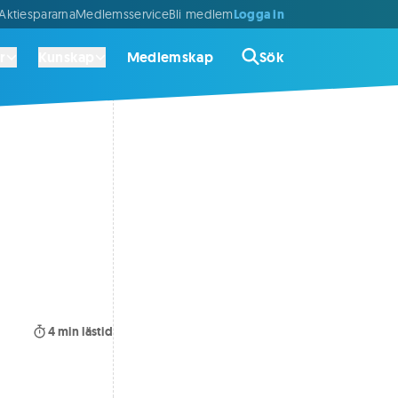
Logga in
ktiespararna
Medlemsservice
Bli medlem
r
Kunskap
Medlemskap
Sök
4
min lästid