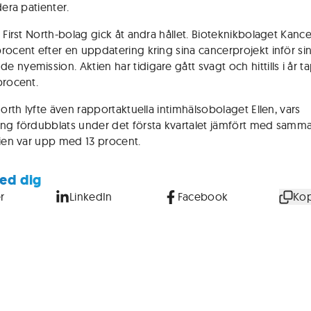
dera patienter.
t First North-bolag gick åt andra hållet. Bioteknikbolaget Kanc
rocent efter en uppdatering kring sina cancerprojekt inför si
 nyemission. Aktien har tidigare gått svagt och hittills i år t
procent.
North lyfte även rapportaktuella intimhälsobolaget Ellen, vars
ng fördubblats under det första kvartalet jämfört med samm
tien var upp med 13 procent.
ed dig
r
LinkedIn
Facebook
Kop