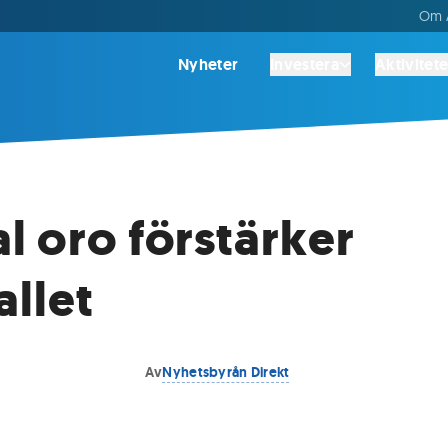
Om A
Nyheter
Investera
Aktivitete
l oro förstärker
allet
Av
Nyhetsbyrån Direkt