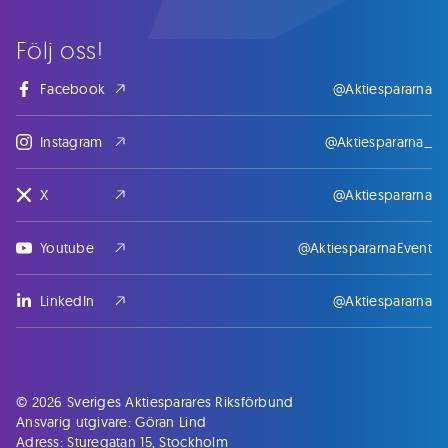
Följ oss!
Facebook
@Aktiespararna
Instagram
@Aktiespararna_
X
@Aktiespararna
Youtube
@AktiespararnaEvent
LinkedIn
@Aktiespararna
© 2026 Sveriges Aktiesparares Riksförbund
Ansvarig utgivare: Göran Lind
Adress: Sturegatan 15, Stockholm