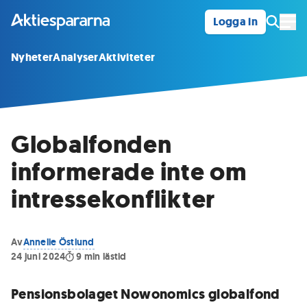
Logga in
Öpp
Nyheter
Analyser
Aktiviteter
Globalfonden
informerade inte om
intressekonflikter
Av
Annelie Östlund
24 juni 2024
9
min lästid
Pensionsbolaget Nowonomics globalfond