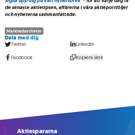
Signa upp dig på vårt nyhetsbrev
för att varje dag få
de senaste aktietipsen, affärerna i våra aktieportföljer
och nyheterna sammanfattade.
Marknadsnyheter
Dela med dig
Twitter
LinkedIn
Facebook
Kopiera länk
Aktiespararna