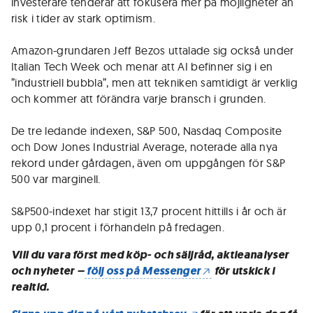
investerare tenderar att fokusera mer på möjligheter än
risk i tider av stark optimism.
Amazon-grundaren Jeff Bezos uttalade sig också under
Italian Tech Week och menar att AI befinner sig i en
”industriell bubbla”, men att tekniken samtidigt är verklig
och kommer att förändra varje bransch i grunden.
De tre ledande indexen, S&P 500, Nasdaq Composite
och Dow Jones Industrial Average, noterade alla nya
rekord under gårdagen, även om uppgången för S&P
500 var marginell.
S&P500-indexet har stigit 13,7 procent hittills i år och är
upp 0,1 procent i förhandeln på fredagen.
Vill du vara först med köp- och säljråd, aktieanalyser
och nyheter –
följ oss på Messenger
för utskick i
realtid.