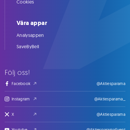
Cookies
Våra appar
Analysappen
SaveByBell
Följ oss!
Facebook
@Aktiespararna
Instagram
@Aktiespararna_
X
@Aktiespararna
Youtube
@AktiespararnaEvent