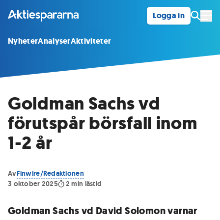
Logga in
Öpp
Nyheter
Analyser
Aktiviteter
Goldman Sachs vd
förutspår börsfall inom
1-2 år
Av
Finwire/Redaktionen
3 oktober 2025
2
min lästid
Goldman Sachs vd David Solomon varnar