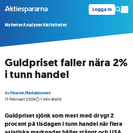
Logga in
Öpp
Nyheter
Analyser
Aktiviteter
Guldpriset faller nära 2%
i tunn handel
Av
Finwire/Redaktionen
17 februari 2026
1
min lästid
Guldpriset sjönk som mest med drygt 2
procent på tisdagen i tunn handel när flera
asiatiska marknader håller stängt och USA