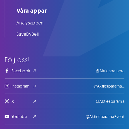
Våra appar
Analysappen
SaveByBell
Följ oss!
Facebook
@Aktiespararna
Instagram
@Aktiespararna_
X
@Aktiespararna
Youtube
@AktiespararnaEvent