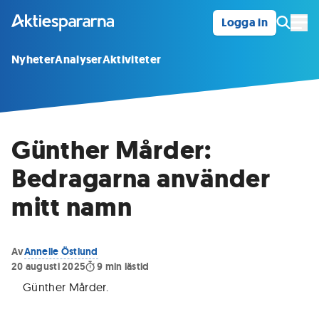
Logga in
Öpp
Nyheter
Analyser
Aktiviteter
Günther Mårder:
Bedragarna använder
mitt namn
Av
Annelie Östlund
20 augusti 2025
9
min lästid
Günther Mårder
.