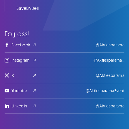
SaveByBell
Följ oss!
Facebook
@Aktiespararna
Instagram
@Aktiespararna_
X
@Aktiespararna
Youtube
@AktiespararnaEvent
LinkedIn
@Aktiespararna