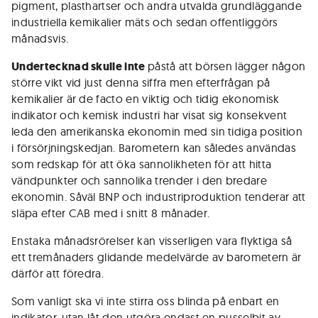
pigment, plasthartser och andra utvalda grundläggande
industriella kemikalier mäts och sedan offentliggörs
månadsvis.
Undertecknad skulle inte
påstå att börsen lägger någon
större vikt vid just denna siffra men efterfrågan på
kemikalier är de facto en viktig och tidig ekonomisk
indikator och kemisk industri har visat sig konsekvent
leda den amerikanska ekonomin med sin tidiga position
i försörjningskedjan. Barometern kan således användas
som redskap för att öka sannolikheten för att hitta
vändpunkter och sannolika trender i den bredare
ekonomin. Såväl BNP och industriproduktion tenderar att
släpa efter CAB med i snitt 8 månader.
Enstaka månadsrörelser kan visserligen vara flyktiga så
ett tremånaders glidande medelvärde av barometern är
därför att föredra.
Som vanligt ska vi inte stirra oss blinda på enbart en
indikator, utan låt den utgöra endast en pusselbit av