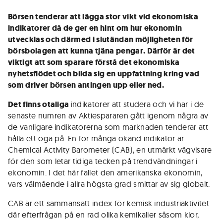
Börsen tenderar att ­lägga stor vikt vid ekonomiska
indikatorer då de ger en hint om hur ekonomin
utvecklas och därmed i slutändan möjligheten för
börsbolagen att kunna tjäna pengar. Därför är det
viktigt att som sparare förstå det ekonomiska
nyhetsflödet och bilda sig en uppfattning kring vad
som driver börsen antingen upp eller ned.
Det finns otaliga
indikatorer att studera och vi har i de
senaste numren av Aktiespararen gått igenom några av
de vanligare indikatorerna som marknaden tenderar att
hålla ett öga på. En för många okänd indikator är
Chemical Activity Barometer (CAB), en utmärkt vägvisare
för den som letar tidiga tecken på trendvändningar i
ekonomin. I det här fallet den amerikanska ekonomin,
vars välmående i allra högsta grad smittar av sig globalt.
CAB är ett sammansatt index för kemisk industriaktivitet
där efterfrågan på en rad olika kemikalier såsom klor,