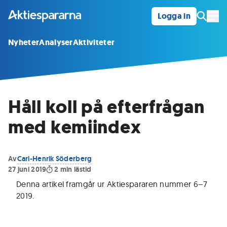
Logga in
Öpp
Nyheter
Analyser
Aktiviteter
Håll koll på efterfrågan
med kemiindex
Av
Carl-Henrik Söderberg
27 juni 2019
2
min lästid
Denna artikel framgår ur Aktiespararen nummer 6–7
2019.