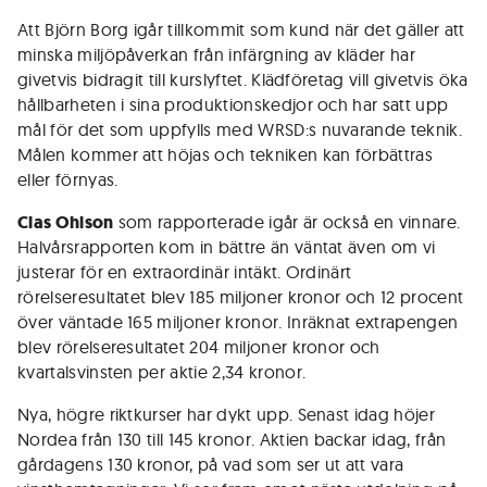
Att Björn Borg igår tillkommit som kund när det gäller att
minska miljöpåverkan från infärgning av kläder har
givetvis bidragit till kurslyftet. Klädföretag vill givetvis öka
hållbarheten i sina produktionskedjor och har satt upp
mål för det som uppfylls med WRSD:s nuvarande teknik.
Målen kommer att höjas och tekniken kan förbättras
eller förnyas.
Clas Ohlson
som rapporterade igår är också en vinnare.
Halvårsrapporten kom in bättre än väntat även om vi
justerar för en extraordinär intäkt. Ordinärt
rörelseresultatet blev 185 miljoner kronor och 12 procent
över väntade 165 miljoner kronor. Inräknat extrapengen
blev rörelseresultatet 204 miljoner kronor och
kvartalsvinsten per aktie 2,34 kronor.
Nya, högre riktkurser har dykt upp. Senast idag höjer
Nordea från 130 till 145 kronor. Aktien backar idag, från
gårdagens 130 kronor, på vad som ser ut att vara