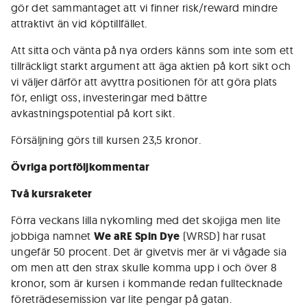
gör det sammantaget att vi finner risk/reward mindre
attraktivt än vid köptillfället.
Att sitta och vänta på nya orders känns som inte som ett
tillräckligt starkt argument att äga aktien på kort sikt och
vi väljer därför att avyttra positionen för att göra plats
för, enligt oss, investeringar med bättre
avkastningspotential på kort sikt.
Försäljning görs till kursen 23,5 kronor.
Övriga portföljkommentar
Två kursraketer
Förra veckans lilla nykomling med det skojiga men lite
jobbiga namnet
We aRE Spin Dye
(WRSD) har rusat
ungefär 50 procent. Det är givetvis mer är vi vågade sia
om men att den strax skulle komma upp i och över 8
kronor, som är kursen i kommande redan fulltecknade
företrädesemission var lite pengar på gatan.