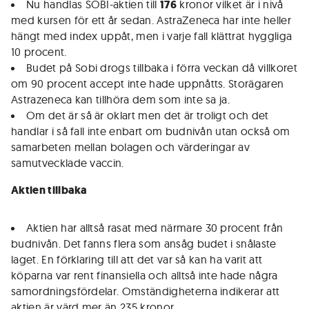
Nu handlas SOBI-aktien till
176
kronor vilket är i nivå
med kursen för ett år sedan. AstraZeneca har inte heller
hängt med index uppåt, men i varje fall klättrat hyggliga
10 procent.
Budet på Sobi drogs tillbaka i förra veckan då villkoret
om 90 procent accept inte hade uppnåtts. Storägaren
Astrazeneca kan tillhöra dem som inte sa ja.
Om det är så är oklart men det är troligt och det
handlar i så fall inte enbart om budnivån utan också om
samarbeten mellan bolagen och värderingar av
samutvecklade vaccin.
Aktien tillbaka
Aktien har alltså rasat med närmare 30 procent från
budnivån. Det fanns flera som ansåg budet i snålaste
laget. En förklaring till att det var så kan ha varit att
köparna var rent finansiella och alltså inte hade några
samordningsfördelar. Omständigheterna indikerar att
aktien är värd mer än 235 kronor.