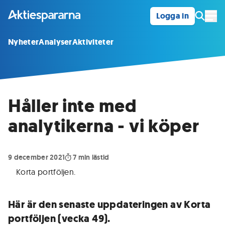
Logga in
Öpp
Nyheter
Analyser
Aktiviteter
Håller inte med
analytikerna - vi köper
9 december 2021
7
min lästid
Korta portföljen
.
Här är den senaste uppdateringen av Korta
portföljen (vecka 49).