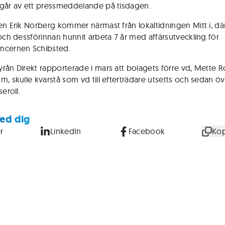
går av ett pressmeddelande på tisdagen.
en Erik Norberg kommer närmast från lokaltidningen Mitt i, dä
 och dessförinnan hunnit arbeta 7 år med affärsutveckling för
ncernen Schibsted.
rån Direkt rapporterade i mars att bolagets förre vd, Mette 
, skulle kvarstå som vd till efterträdare utsetts och sedan öve
seroll.
ed dig
r
LinkedIn
Facebook
Kop