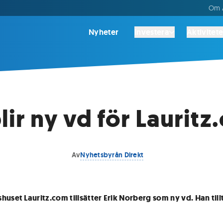
Om A
Nyheter
Investera
Aktivitete
lir ny vd för Laurit
Av
Nyhetsbyrån Direkt
huset Lauritz.com tillsätter Erik Norberg som ny vd. Han till