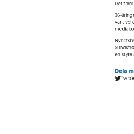
Det fram
36-åring
varit vd
mediako
Nyhetsby
Sundstrøm
en styrel
Dela m
Twitte