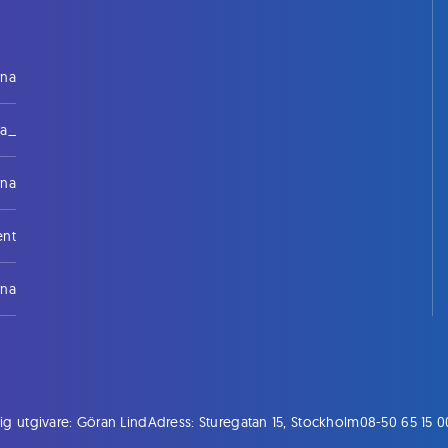
rna
na_
rna
ent
rna
ig utgivare: Göran Lind
Adress: Sturegatan 15, Stockholm
08-50 65 15 0