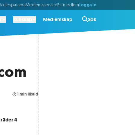
Logga in
ktiespararna
Medlemsservice
Bli medlem
r
Kunskap
Medlemskap
Sök
z.com
1
min lästid
träder 4