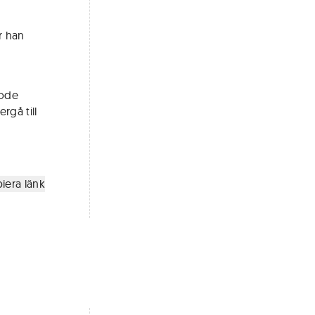
r han
Rode
rgå till
iera länk