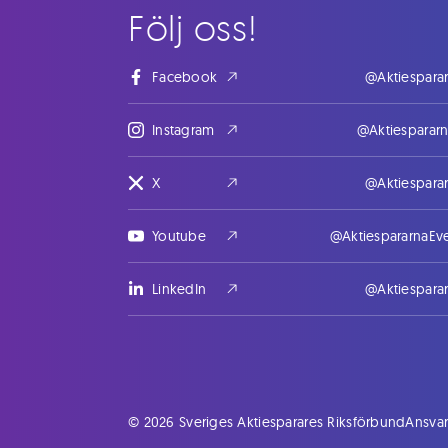
Följ oss!
Facebook
@Aktiespara
Instagram
@Aktiesparar
X
@Aktiespara
Youtube
@AktiespararnaEv
LinkedIn
@Aktiespara
© 2026 Sveriges Aktiesparares Riksförbund
Ansvar