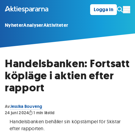
Logga in
Öpp
Nyheter
Analyser
Aktiviteter
Handelsbanken: Fortsatt
köpläge i aktien efter
rapport
Av
Jessika Bouveng
24 juni 2024
1
min lästid
Handelsbanken behåller sin köpstämpel för Skistar
efter rapporten
.