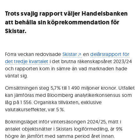
Trots svajig rapport väljer Handelsbanken
att behålla sin köprekommendation för
Skistar.
Förra veckan redovisade
Skistar
en
delårsrapport för
det tredje kvartalet
i det brutna räkenskapsåret 2023/24
och rapporten kom in sämre än vad marknaden hade
väntat sig.
Omsättningen steg 5,7% till 1 490 miljoner kronor. Utfallet
kan jämföras med Bloomberg analytikerkonsensus som
låg på 1 556. Organiska tillväxten, exklusive
valutakurseffekter, var 5 %.
Bokningsläget inför vintersäsongen 2024/25, mätt i
antalet objektsnätter i Skistars logiförmedling, är 9%
högre än jämfört med samma period året innan.