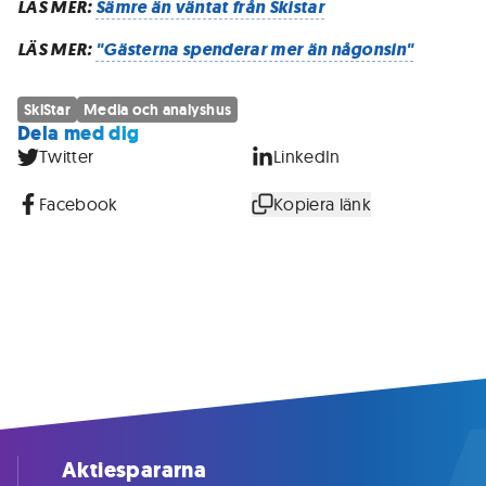
LÄS MER:
Sämre än väntat från Skistar
LÄS MER:
"Gästerna spenderar mer än någonsin"
SkiStar
Media och analyshus
Dela med dig
Twitter
LinkedIn
Facebook
Kopiera länk
Aktiespararna