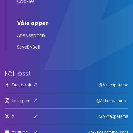
Cookies
Våra appar
Analysappen
SaveByBell
Följ oss!
Facebook
@Aktiespararna
Instagram
@Aktiespararna_
X
@Aktiespararna
Youtube
@AktiespararnaEvent