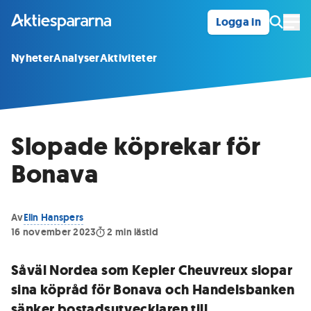
Logga in
Öpp
Nyheter
Analyser
Aktiviteter
Slopade köprekar för
Bonava
Av
Elin Hanspers
16 november 2023
2
min lästid
Såväl Nordea som Kepler Cheuvreux slopar
sina köpråd för Bonava och Handelsbanken
sänker bostadsutvecklaren till