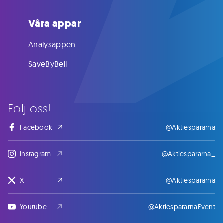
Våra appar
Analysappen
SaveByBell
Följ oss!
Facebook
@Aktiespararna
Instagram
@Aktiespararna_
X
@Aktiespararna
Youtube
@AktiespararnaEvent