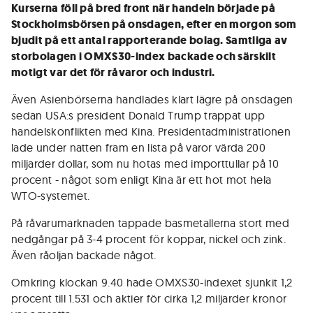
Kurserna föll på bred front när handeln började på
Stockholmsbörsen på onsdagen, efter en morgon som
bjudit på ett antal rapporterande bolag. Samtliga av
storbolagen i OMXS30-index backade och särskilt
motigt var det för råvaror och industri.
Även Asienbörserna handlades klart lägre på onsdagen
sedan USA:s president Donald Trump trappat upp
handelskonflikten med Kina. Presidentadministrationen
lade under natten fram en lista på varor värda 200
miljarder dollar, som nu hotas med importtullar på 10
procent - något som enligt Kina är ett hot mot hela
WTO-systemet.
På råvarumarknaden tappade basmetallerna stort med
nedgångar på 3-4 procent för koppar, nickel och zink.
Även råoljan backade något.
Omkring klockan 9.40 hade OMXS30-indexet sjunkit 1,2
procent till 1.531 och aktier för cirka 1,2 miljarder kronor