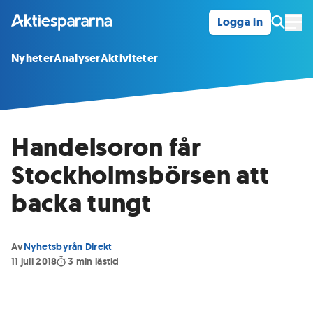
Logga in
Öpp
Nyheter
Analyser
Aktiviteter
Handelsoron får
Stockholmsbörsen att
backa tungt
Av
Nyhetsbyrån Direkt
11 juli 2018
3
min lästid