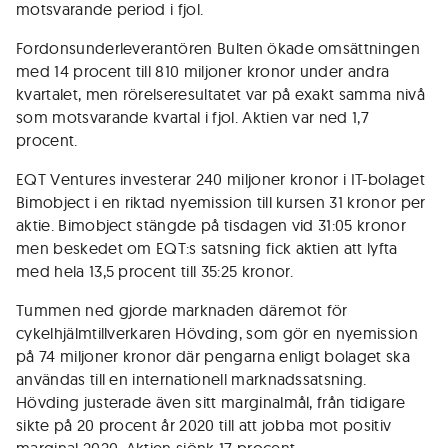
motsvarande period i fjol.
Fordonsunderleverantören Bulten ökade omsättningen
med 14 procent till 810 miljoner kronor under andra
kvartalet, men rörelseresultatet var på exakt samma nivå
som motsvarande kvartal i fjol. Aktien var ned 1,7
procent.
EQT Ventures investerar 240 miljoner kronor i IT-bolaget
Bimobject i en riktad nyemission till kursen 31 kronor per
aktie. Bimobject stängde på tisdagen vid 31:05 kronor
men beskedet om EQT:s satsning fick aktien att lyfta
med hela 13,5 procent till 35:25 kronor.
Tummen ned gjorde marknaden däremot för
cykelhjälmtillverkaren Hövding, som gör en nyemission
på 74 miljoner kronor där pengarna enligt bolaget ska
användas till en internationell marknadssatsning.
Hövding justerade även sitt marginalmål, från tidigare
sikte på 20 procent år 2020 till att jobba mot positiv