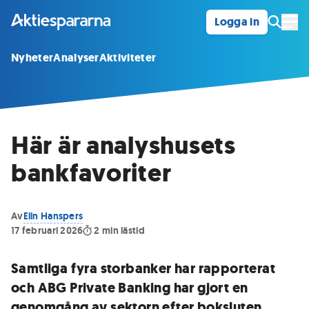
Logga in
Öpp
Nyheter
Analyser
Aktiviteter
Här är analyshusets
bankfavoriter
Av
Elin Hanspers
17 februari 2026
2
min lästid
Samtliga fyra storbanker har rapporterat
och ABG Private Banking har gjort en
genomgång av sektorn efter boksluten.