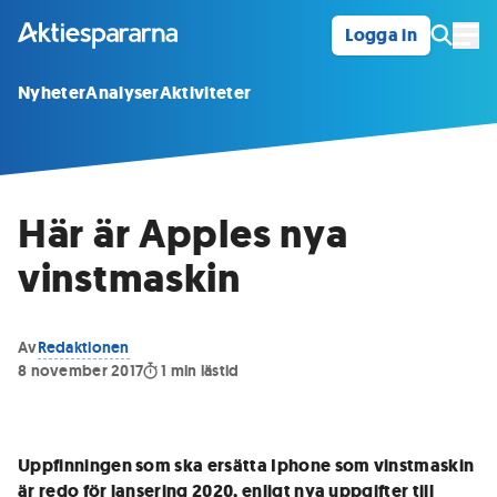
Logga in
Öpp
Nyheter
Analyser
Aktiviteter
Här är Apples nya
vinstmaskin
Av
Redaktionen
8 november 2017
1
min lästid
Uppfinningen som ska ersätta Iphone som vinstmaskin
är redo för lansering 2020, enligt nya uppgifter till