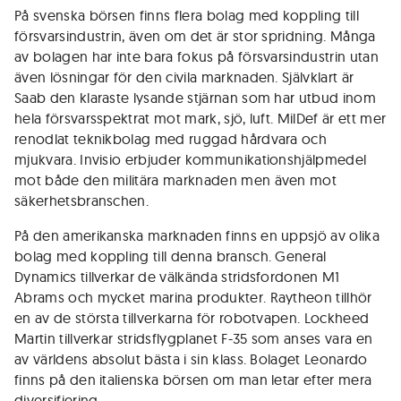
På svenska börsen finns flera bolag med koppling till
försvarsindustrin, även om det är stor spridning. Många
av bolagen har inte bara fokus på försvarsindustrin utan
även lösningar för den civila marknaden. Självklart är
Saab den klaraste lysande stjärnan som har utbud inom
hela försvarsspektrat mot mark, sjö, luft. MilDef är ett mer
renodlat teknikbolag med ruggad hårdvara och
mjukvara. Invisio erbjuder kommunikationshjälpmedel
mot både den militära marknaden men även mot
säkerhetsbranschen.
På den amerikanska marknaden finns en uppsjö av olika
bolag med koppling till denna bransch. General
Dynamics tillverkar de välkända stridsfordonen M1
Abrams och mycket marina produkter. Raytheon tillhör
en av de största tillverkarna för robotvapen. Lockheed
Martin tillverkar stridsflygplanet F-35 som anses vara en
av världens absolut bästa i sin klass. Bolaget Leonardo
finns på den italienska börsen om man letar efter mera
diversifiering.