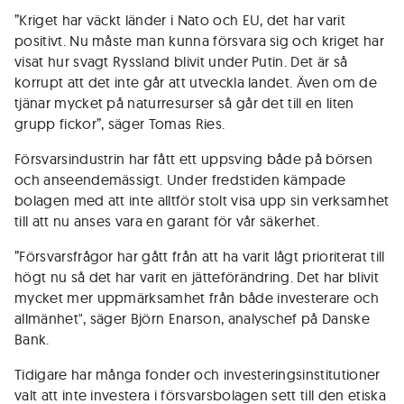
”Kriget har väckt länder i Nato och EU, det har varit
positivt. Nu måste man kunna försvara sig och kriget har
visat hur svagt Ryssland blivit under Putin. Det är så
korrupt att det inte går att utveckla landet. Även om de
tjänar mycket på naturresurser så går det till en liten
grupp fickor”, säger Tomas Ries.
Försvarsindustrin har fått ett uppsving både på börsen
och anseendemässigt. Under fredstiden kämpade
bolagen med att inte alltför stolt visa upp sin verksamhet
till att nu anses vara en garant för vår säkerhet.
”Försvarsfrågor har gått från att ha varit lågt prioriterat till
högt nu så det har varit en jätteförändring. Det har blivit
mycket mer uppmärksamhet från både investerare och
allmänhet", säger Björn Enarson, analyschef på Danske
Bank.
Tidigare har många fonder och investeringsinstitutioner
valt att inte investera i försvarsbolagen sett till den etiska