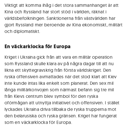
Viktigt att komma ihåg i det stora sammanhanget är att
Kina och Ryssland har stort stöd i världen, räknat i
världsbefolkningen. Sanktionerna från västvärlden har
gjort Ryssland mer beroende av Kina ekonomiskt, militärt
och diplomatiskt.
En väckarklocka för Europa
Kriget i Ukraina gick från att vara en militär operation
som Ryssland skulle klara av på några dagar till att nu
likna ett skyttegravskrig från första världskriget. Den
ryska offensiven avmattades när det stod klart att Kiev
inte kunde intas lika enkelt som planerat. Den sex mil
långa militärkonvojen som närmast befann sig tre mil
från Kievs centrum blev symbol för den ryska
oförmågan att utnyttja initiativet och offensiven. I stället
lyckades Ukraina driva tillbaka de ryska trupperna mot
den belarusiska och ryska gränsen. Kriget har fungerat
som en väckarklocka för Europa.