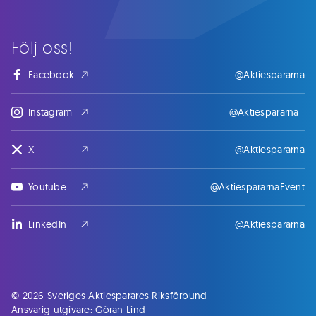
Följ oss!
Facebook
@Aktiespararna
Instagram
@Aktiespararna_
X
@Aktiespararna
Youtube
@AktiespararnaEvent
LinkedIn
@Aktiespararna
© 2026 Sveriges Aktiesparares Riksförbund
Ansvarig utgivare: Göran Lind