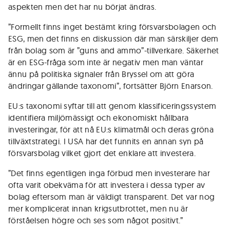
aspekten men det har nu börjat ändras.
”Formellt finns inget bestämt kring försvarsbolagen och
ESG, men det finns en diskussion där man särskiljer dem
från bolag som är ”guns and ammo”-tillverkare. Säkerhet
är en ESG-fråga som inte är negativ men man väntar
ännu på politiska signaler från Bryssel om att göra
ändringar gällande taxonomi”, fortsätter Björn Enarson.
EU:s taxonomi syftar till att genom klassificeringssystem
identifiera miljömässigt och ekonomiskt hållbara
investeringar, för att nå EU:s klimatmål och deras gröna
tillväxtstrategi. I USA har det funnits en annan syn på
försvarsbolag vilket gjort det enklare att investera.
”Det finns egentligen inga förbud men investerare har
ofta varit obekväma för att investera i dessa typer av
bolag eftersom man är väldigt transparent. Det var nog
mer komplicerat innan krigsutbrottet, men nu är
förståelsen högre och ses som något positivt.”