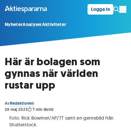
Logga in
Öpp
Nyheter
Analyser
Aktiviteter
Här är bolagen som
gynnas när världen
rustar upp
Av
Redaktionen
26 maj 2023
7
min lästid
Foto: Rick Bowmer/AP/TT samt en genrebild från
Shutterstock
.