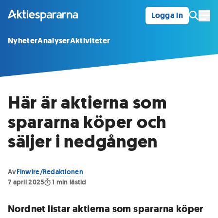
Logga in
Öpp
Nyheter
Analyser
Aktiviteter
Här är aktierna som
spararna köper och
säljer i nedgången
Av
Finwire/Redaktionen
7 april 2025
1
min lästid
Nordnet listar aktierna som spararna köper