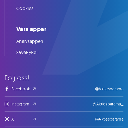
Cookies
Våra appar
Analysappen
SaveByBell
Följ oss!
Facebook
@Aktiespararna
Instagram
@Aktiespararna_
X
@Aktiespararna