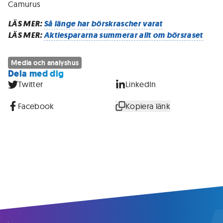
Camurus
LÄS MER:
Så länge har börskrascher varat
LÄS MER:
Aktiespararna summerar allt om börsraset
Media och analyshus
Dela med dig
Twitter
LinkedIn
Facebook
Kopiera länk