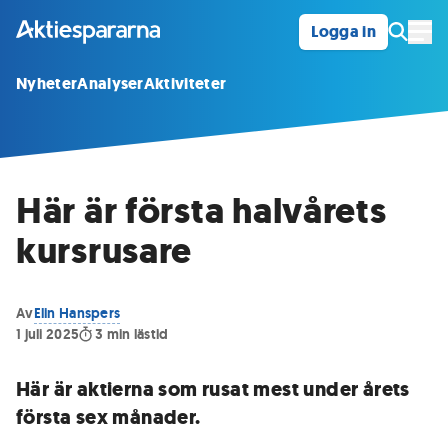
Logga in
Öpp
Nyheter
Analyser
Aktiviteter
Här är första halvårets
kursrusare
Av
Elin Hanspers
1 juli 2025
3
min lästid
Här är aktierna som rusat mest under årets
första sex månader.