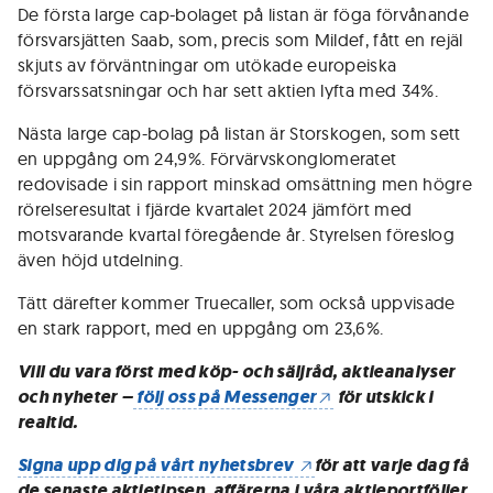
De första large cap-bolaget på listan är föga förvånande
försvarsjätten Saab, som, precis som Mildef, fått en rejäl
skjuts av förväntningar om utökade europeiska
försvarssatsningar och har sett aktien lyfta med 34%.
Nästa large cap-bolag på listan är Storskogen, som sett
en uppgång om 24,9%. Förvärvskonglomeratet
redovisade i sin rapport minskad omsättning men högre
rörelseresultat i fjärde kvartalet 2024 jämfört med
motsvarande kvartal föregående år. Styrelsen föreslog
även höjd utdelning.
Tätt därefter kommer Truecaller, som också uppvisade
en stark rapport, med en uppgång om 23,6%.
Vill du vara först med köp- och säljråd, aktieanalyser
och nyheter –
följ oss på Messenger
för utskick i
realtid.
Signa upp dig på vårt nyhetsbrev
för att varje dag få
de senaste aktietipsen, affärerna i våra aktieportföljer