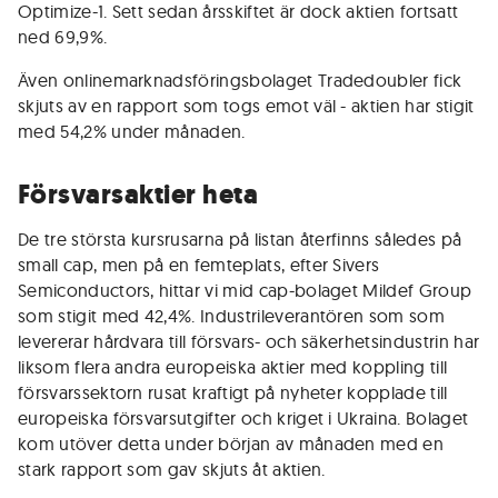
Optimize-1. Sett sedan årsskiftet är dock aktien fortsatt
ned 69,9%.
Även onlinemarknadsföringsbolaget Tradedoubler fick
skjuts av en rapport som togs emot väl - aktien har stigit
med 54,2% under månaden.
Försvarsaktier heta
De tre största kursrusarna på listan återfinns således på
small cap, men på en femteplats, efter Sivers
Semiconductors, hittar vi mid cap-bolaget Mildef Group
som stigit med 42,4%. Industrileverantören som som
levererar hårdvara till försvars- och säkerhetsindustrin har
liksom flera andra europeiska aktier med koppling till
försvarssektorn rusat kraftigt på nyheter kopplade till
europeiska försvarsutgifter och kriget i Ukraina. Bolaget
kom utöver detta under början av månaden med en
stark rapport som gav skjuts åt aktien.