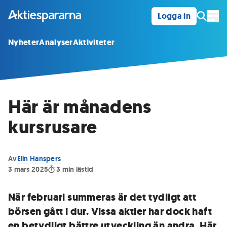
Logga in
Öpp
Nyheter
Analyser
Aktiviteter
Här är månadens
kursrusare
Av
Elin Hanspers
3 mars 2025
3
min lästid
När februari summeras är det tydligt att
börsen gått i dur. Vissa aktier har dock haft
en betydligt bättre utveckling än andra. Här