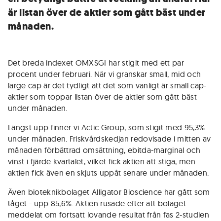
är listan över de aktier som gått bäst under
månaden.
Det breda indexet OMXSGI har stigit med ett par
procent under februari. När vi granskar small, mid och
large cap är det tydligt att det som vanligt är small cap-
aktier som toppar listan över de aktier som gått bäst
under månaden.
Längst upp finner vi Actic Group, som stigit med 95,3%
under månaden. Friskvårdskedjan redovisade i mitten av
månaden förbättrad omsättning, ebitda-marginal och
vinst i fjärde kvartalet, vilket fick aktien att stiga, men
aktien fick även en skjuts uppåt senare under månaden.
Även bioteknikbolaget Alligator Bioscience har gått som
tåget - upp 85,6%. Aktien rusade efter att bolaget
meddelat om fortsatt lovande resultat från fas 2-studien