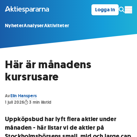
Logga in
Öpp
Nyheter
Analyser
Aktiviteter
Här är månadens
kursrusare
Av
Elin Hanspers
1 juli 2026
3
min lästid
Uppköpsbud har lyft flera aktier under
månaden - här listar vi de aktier på
Stockholmsbörsens small, mid och large cap