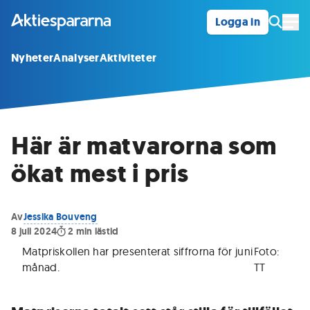
Logga in
Öpp
Nyheter
Analyser
Aktiviteter
Här är matvarorna som
ökat mest i pris
Av
Jessika Bouveng
8 juli 2024
2
min lästid
Matpriskollen har presenterat siffrorna för juni
Foto:
månad
.
TT