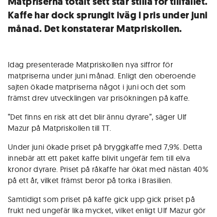
Matpriserna totalt sett står stilla för tillfället.
Kaffe har dock sprungit iväg i pris under juni
månad. Det konstaterar Matpriskollen.
Idag presenterade Matpriskollen nya siffror för
matpriserna under juni månad. Enligt den oberoende
sajten ökade matpriserna något i juni och det som
främst drev utvecklingen var prisökningen på kaffe.
”Det finns en risk att det blir ännu dyrare”, säger Ulf
Mazur på Matpriskollen till TT.
Under juni ökade priset på bryggkaffe med 7,9%. Detta
innebär att ett paket kaffe blivit ungefär fem till elva
kronor dyrare. Priset på råkaffe har ökat med nästan 40%
på ett år, vilket främst beror på torka i Brasilien.
Samtidigt som priset på kaffe gick upp gick priset på
frukt ned ungefär lika mycket, vilket enligt Ulf Mazur gör