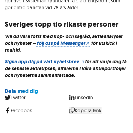
gör även Systemair-grundaren Gerald Engström, som
gör entré på listan vid 78 års ålder.
Sveriges topp tio rikaste personer
Vill du vara först med köp- och säljråd, aktieanalyser
och nyheter –
följ oss på Messenger
för utskick i
realtid.
Signa upp dig på vårt nyhetsbrev
för att varje dag få
de senaste aktietipsen, affärerna i våra aktieportföljer
och nyheterna sammanfattade.
Dela med dig
Twitter
LinkedIn
Facebook
Kopiera länk