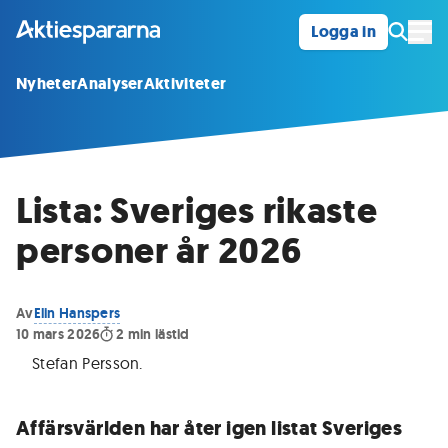
Logga in
Öpp
Nyheter
Analyser
Aktiviteter
Lista: Sveriges rikaste
personer år 2026
Av
Elin Hanspers
10 mars 2026
2
min lästid
Stefan Persson
.
Affärsvärlden har åter igen listat Sveriges