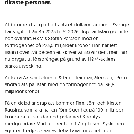
rikaste personer.
AI-boomen har gjort att antalet dollarmiljardärer i Sverige
har stigit – från 45 2025 till 51 2026. Toppar listan gör, inte
helt oväntat, H&M:s Stefan Persson med en
förmögenhet på 223,6 miljarder kronor. Han har lett
listan i över två decennier, skriver Affärsvärlden, men har
nu drygat ut försprånget på grund av H&M-aktiens
starka utveckling.
Antonia Ax:son Johnson & familj hamnar, återigen, på en
andraplats på listan med en förmögenhet på 136,8
miljarder kronor.
På en delad andraplats kommer Finn, Jörn och Kirsten
Rausing, som alla har en förmögenhet på 109 miljarder
kronor och osm därmed petar ned Spotifys
medgrundare Martin Lorentzon från platsen. Syskonen
äger en tredjedel var av Tetra Laval-imperiet, men